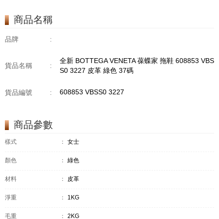
商品名稱
品牌
:
全新 BOTTEGA VENETA 葆蝶家 拖鞋 608853 VBS
貨品名稱
:
S0 3227 皮革 綠色 37碼
608853 VBSS0 3227
貨品編號
:
商品參數
樣式
：
女士
顏色
：
綠色
材料
：
皮革
淨重
：
1KG
毛重
：
2KG