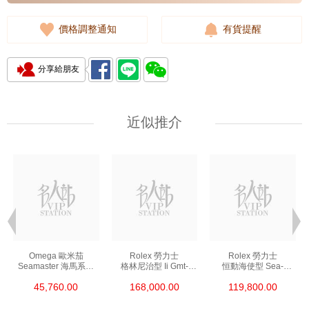
價格調整通知
有貨提醒
分享給朋友
近似推介
Omega 歐米茄
Rolex 勞力士
Rolex 勞力士
Seamaster 海馬系列
格林尼治型 Ii Gmt-
恒動海使型 Sea-
210.30.42.20.01.002
Master Ii 126711chnr-
Dweller 126600-0002
45,760.00
168,000.00
119,800.00
精鋼 Nekton Edition
0002 18kt玫瑰金/鋼
精鋼 單紅
沙士圈