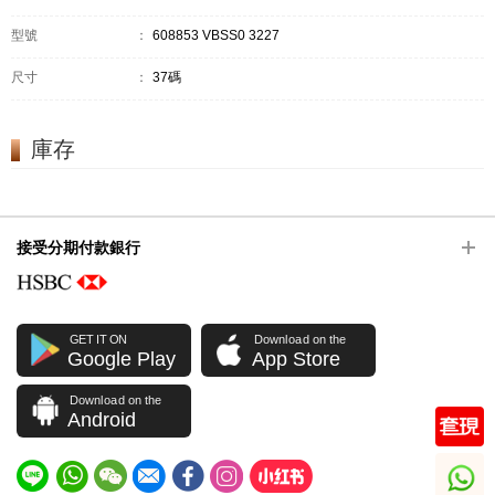
型號
：
608853 VBSS0 3227
尺寸
：
37碼
庫存
接受分期付款銀行
GET IT ON
Download on the
Google Play
App Store
Download on the
Android