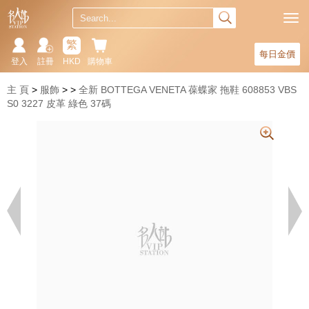
繁
每日金價
登入
註冊
HKD
購物車
主 頁
服飾
全新 BOTTEGA VENETA 葆蝶家 拖鞋 608853 VBS
S0 3227 皮革 綠色 37碼