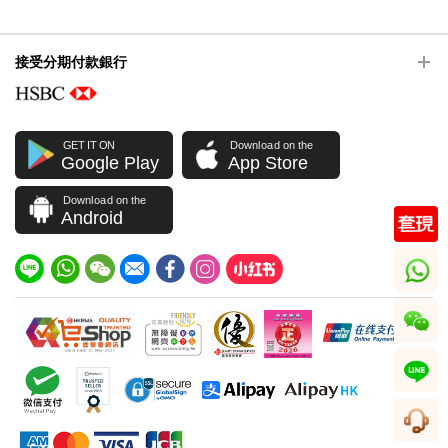
接受分期付款銀行
GET IT ON
Download on the
Google Play
App Store
Download on the
Android
whatsapp
wechat
line