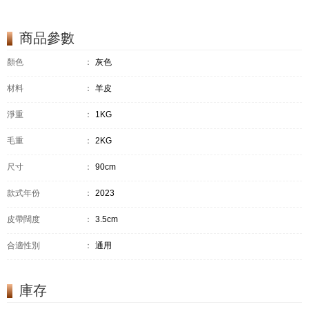
商品參數
顏色
：
灰色
材料
：
羊皮
淨重
：
1KG
毛重
：
2KG
尺寸
：
90cm
款式年份
：
2023
皮帶闊度
：
3.5cm
合適性別
：
通用
庫存