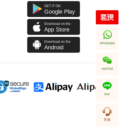
GET IT ON
Google Play
Download on the
App Store
Download on the
whatsapp
Android
wechat
line
客服