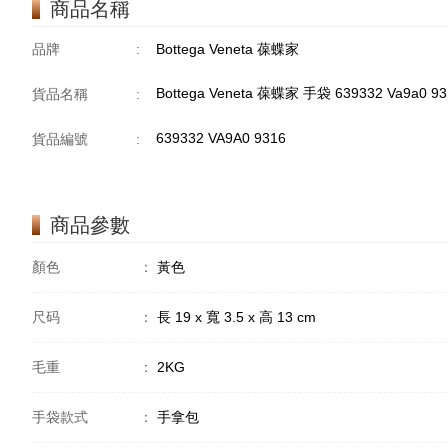
商品名稱
品牌
:
Bottega Veneta 葆蝶家
Bottega Veneta 葆蝶家 手袋 639332 Va9a0 
貨品名稱
:
639332 VA9A0 9316
貨品編號
:
商品參數
顏色
：
黃色
尺码
：
長 19 x 寬 3.5 x 高 13 cm
毛重
：
2KG
手袋款式
：
手拿包