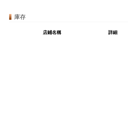
庫存
店鋪名稱
詳細