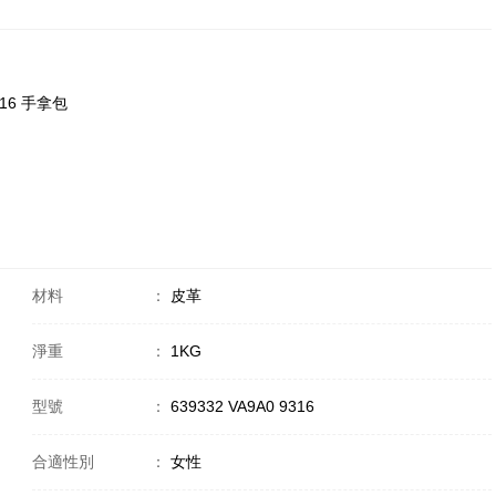
9316 手拿包
材料
：
皮革
淨重
：
1KG
型號
：
639332 VA9A0 9316
合適性別
：
女性