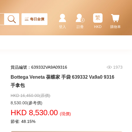
繁
每日金價
登入
註冊
HKD
購物車
貨品編號：639332VA9A09316
1973
Bottega Veneta 葆蝶家 手袋 639332 Va9a0 9316
手拿包
HKD 16,450.00(原價)
8,530.00(參考價)
HKD 8,530.00
(現價)
節省: 48.15%