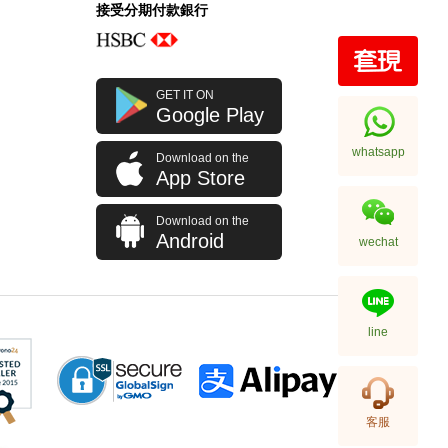
接受分期付款銀行
全新 Bottega Veneta 葆蝶家 銀包
GET IT ON
608563 Vcpq3 4202
Google Play
短身折疊款銀包
2,380.00
whatsapp
Download on the
App Store
Download on the
Android
wechat
line
全新 Bottega Veneta 葆蝶家 銀包
客服
608563 Vcpq3 8984 卡片套