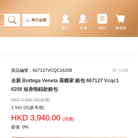
全新 Bottega Veneta 葆蝶家 銀包
679802 Vcpq3 8803 卡片套
繁
1,980.00
每日金價
登入
註冊
HKD
購物車
貨品編號：667127VCQC16208
1190
全新 Bottega Veneta 葆蝶家 銀包 667127 Vcqc1
6208 短身啪鈕款銀包
HKD 3,940.00(原價)
全新 Bottega Veneta 葆蝶家 銀包
3,940.00(參考價)
667036 Vcpq6 1073
HKD 3,940.00
短身啪鈕款銀包
(現價)
3,480.00
節省: 0%