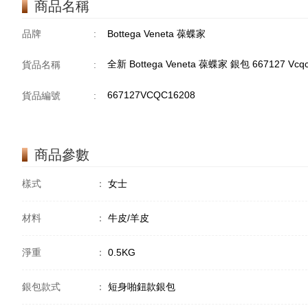
商品名稱
品牌
:
Bottega Veneta 葆蝶家
全新 Bottega Veneta 葆蝶家 銀包 667127 V
貨品名稱
:
667127VCQC16208
貨品編號
:
商品參數
樣式
：
女士
材料
：
牛皮/羊皮
淨重
：
0.5KG
銀包款式
：
短身啪鈕款銀包