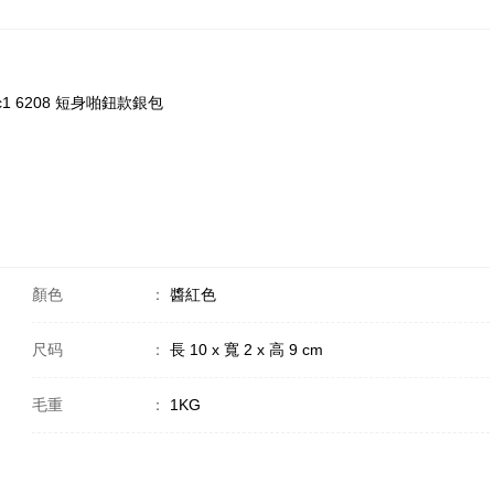
cqc1 6208 短身啪鈕款銀包
顏色
：
醬紅色
尺码
：
長 10 x 寬 2 x 高 9 cm
毛重
：
1KG