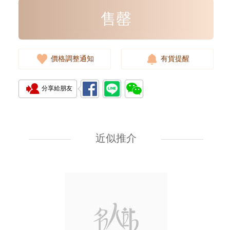
售罄
價格調整通知
有貨提醒
分享給朋友
全新 Bottega Veneta 葆蝶家 銀包
608563 Vcpq3 4202
短身折疊款銀包
近似推介
2,380.00