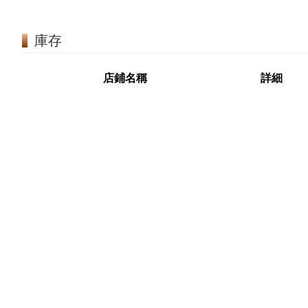
庫存
店鋪名稱
詳細