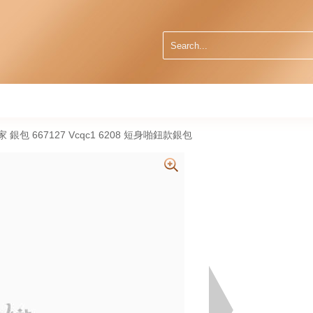
葆蝶家 銀包 667127 Vcqc1 6208 短身啪鈕款銀包