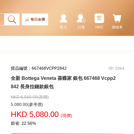
全新 Bottega Veneta 葆蝶家 銀包
679802 Vcpq3 8803 卡片套
繁
1,980.00
每日金價
登入
註冊
HKD
購物車
貨品編號：667468VCPP2842
1064
全新 Bottega Veneta 葆蝶家 銀包 667468 Vcpp2
842 長身拉鏈款銀包
HKD 6,560.00(原價)
全新 Bottega Veneta 葆蝶家 銀包
5,080.00(參考價)
667036 Vcpq6 1073
HKD 5,080.00
短身啪鈕款銀包
(現價)
3,480.00
節省: 22.56%