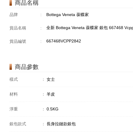
商品名稱
品牌
:
Bottega Veneta 葆蝶家
全新 Bottega Veneta 葆蝶家 銀包 667468 V
貨品名稱
:
667468VCPP2842
貨品編號
:
商品參數
樣式
：
女士
材料
：
羊皮
淨重
：
0.5KG
銀包款式
：
長身拉鏈款銀包