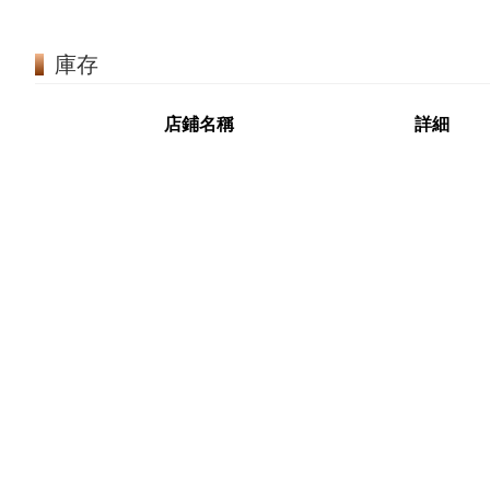
庫存
店鋪名稱
詳細