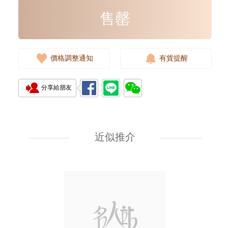
售罄
價格調整通知
有貨提醒
分享給朋友
全新 Bottega Veneta 葆蝶家 銀包
608563 Vcpq3 4202
短身折疊款銀包
近似推介
2,380.00