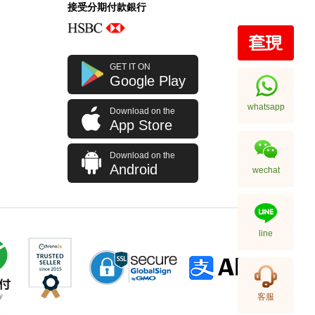
接受分期付款銀行
全新 Bottega Veneta 葆蝶家 銀包
GET IT ON
608563 Vcpq3 4202
Google Play
短身折疊款銀包
2,380.00
whatsapp
Download on the
App Store
Download on the
Android
wechat
line
全新 Bottega Veneta 葆蝶家 銀包
客服
608563 Vcpq3 8984 卡片套