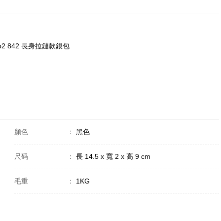
cpp2 842 長身拉鏈款銀包
顏色
：
黑色
尺码
：
長 14.5 x 寬 2 x 高 9 cm
毛重
：
1KG