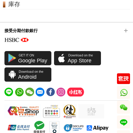
庫存
接受分期付款銀行
GET IT ON
Download on the
Google Play
App Store
Download on the
Android
whatsapp
wechat
line