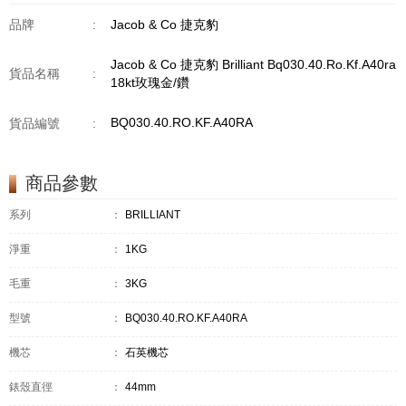
品牌
:
Jacob & Co 捷克豹
Jacob & Co 捷克豹 Brilliant Bq030.40.Ro.Kf.A40ra
貨品名稱
:
18kt玫瑰金/鑽
BQ030.40.RO.KF.A40RA
貨品編號
:
商品參數
系列
：
BRILLIANT
淨重
：
1KG
毛重
：
3KG
型號
：
BQ030.40.RO.KF.A40RA
機芯
：
石英機芯
錶殼直徑
：
44mm