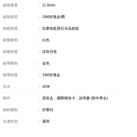
錶殼厚度
：
11.6mm
錶殼材質
：
18kt玫瑰金/鑽
錶鏡材質
：
抗磨損藍寶石水晶鏡面
錶盤顏色
：
白色
錶盤材質
：
珍珠貝母
錶帶顏色
：
金色
錶帶材質
：
18kt玫瑰金
抗水
：
30米
附件
：
原裝盒，國際聯保卡，說明書 (附件齊全)
錶釦種類
：
折疊扣
合適性別
：
通用