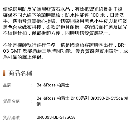
錶鏡選用防反光塗層藍寶石水晶，有效抵禦光線反射干擾，
確保不同光線下的讀時體驗；防水性能達 100 米，日常洗
手、遇雨皆無需擔心損壞。錶帶則採用黑色小牛皮與超強韌
黑色合成織布拼接，柔軟舒適且耐磨；搭配緞面打磨及拋光
不鏽鋼針扣，佩戴拆卸方便，同時與錶殼質感統一。
不論是機師執行飛行任務，還是國際旅客跨時區出行，BR-
03 GMT 都能憑藉三地時間功能、優異質感與實用設計，成
為可靠的腕上伴侶。
商品名稱
品牌
:
Bell&Ross 柏萊士
Bell&Ross 柏萊士 Br 03系列 Br0393-Bl-St/Sca 精
貨品名稱
:
鋼
BR0393-BL-ST/SCA
貨品編號
: