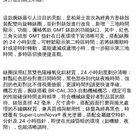
這款腕錶最引人注目的亮點，是柏萊士首次為經典方形錶殼
裝配雙向旋轉錶圈，並針對錶殼進行改良，新增「三地時間
顯示」功能，彌補舊款 GMT 錶款的功能缺口。其中，紅色
三角尖頭形 GMT 指針在日夜環境下皆清晰可見，搭配錶圈
的 24 小時刻度，可輕鬆顯示第二時區時間；若將錶圈順時
針或逆時針轉動，還能遞減或遞增小時，進一步顯示第三地
時間，多時區切換便捷直觀。
錶圈採用紅黑雙色陽極氧化鋁材質，24 小時刻度劃分清晰：
鮮豔紅色部份對應日間時間，黑色部份則代錶夜晚時間，強
烈的色彩對比不僅視覺搶眼，更讓時間判讀更快速準確。
機芯方面，腕錶搭載 BR-CAL.303 自動機械機芯，穩定可靠
的性能確保時間走時精準，符合機械錶愛好者對品質的期
待。錶殼直徑 42 毫米，尺寸適中，搭配緞面打磨與拋光處
理的不鏽鋼材質，兼具質感與耐用性；錶盤為經典黑色，時
標覆有 Super-LumiNova® 夜光塗層，搭配金屬鏤空時針、
分針及 24 小時指針，即便在光線昏暗的環境（如機艙、夜
間），也能清晰讀時。