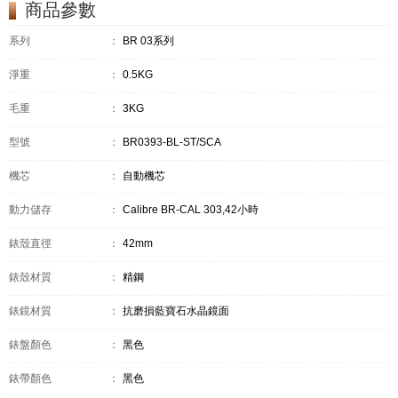
商品參數
系列
：
BR 03系列
淨重
：
0.5KG
毛重
：
3KG
型號
：
BR0393-BL-ST/SCA
機芯
：
自動機芯
動力儲存
：
Calibre BR-CAL 303,42小時
錶殼直徑
：
42mm
錶殼材質
：
精鋼
錶鏡材質
：
抗磨損藍寶石水晶鏡面
錶盤顏色
：
黑色
錶帶顏色
：
黑色