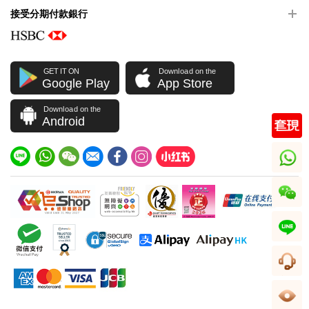
接受分期付款銀行
GET IT ON
Download on the
Google Play
App Store
Download on the
Android
whatsapp
wechat
line
客服