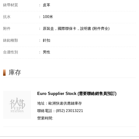
錶帶材質
：
皮革
抗水
：
100米
附件
：
原裝盒，國際聯保卡，說明書 (附件齊全)
錶釦種類
：
針扣
合適性別
：
男性
庫存
Euro Supplier Stock (需要聯絡銷售員預訂)
地址：歐洲快速供應鏈庫存
聯絡電話：(852) 23013221
營業時間: