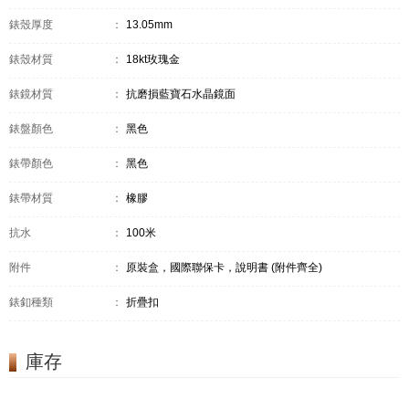
錶殼厚度
：
13.05mm
錶殼材質
：
18kt玫瑰金
錶鏡材質
：
抗磨損藍寶石水晶鏡面
錶盤顏色
：
黑色
錶帶顏色
：
黑色
錶帶材質
：
橡膠
抗水
：
100米
附件
：
原裝盒，國際聯保卡，說明書 (附件齊全)
錶釦種類
：
折疊扣
庫存