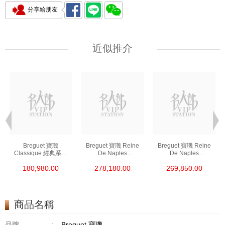
分享給朋友
近似推介
Breguet 寶璣
Breguet 寶璣 Reine
Breguet 寶璣 Reine
Classique 經典系列
De Naples
De Naples
9068br/12/976/Dd00
那不勒斯皇后系列
那不勒斯皇后系列
180,980.00
278,180.00
269,850.00
18kt玫瑰金/鑽
8918bb/58/964/D00d3
8918br/58/964/D00d/3
l 18kt白金/鑽
l 18kt玫瑰金
商品名稱
品牌
:
Breguet 寶璣