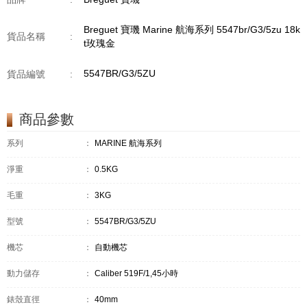
Breguet 寶璣 Marine 航海系列 5547br/G3/5zu 18k
貨品名稱
:
t玫瑰金
5547BR/G3/5ZU
貨品編號
:
商品參數
系列
：
MARINE 航海系列
淨重
：
0.5KG
毛重
：
3KG
型號
：
5547BR/G3/5ZU
機芯
：
自動機芯
動力儲存
：
Caliber 519F/1,45小時
錶殼直徑
：
40mm