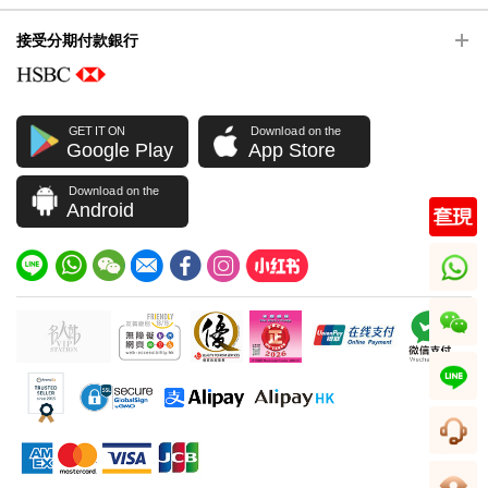
接受分期付款銀行
GET IT ON
Download on the
Google Play
App Store
Download on the
Android
whatsapp
wechat
line
客服