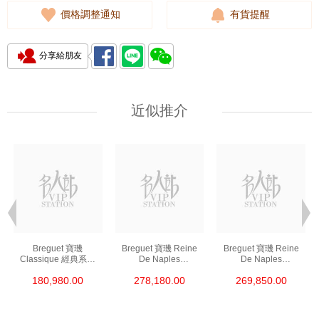
價格調整通知
有貨提醒
分享給朋友
近似推介
Breguet 寶璣
Breguet 寶璣 Reine
Breguet 寶璣 Reine
Classique 經典系列
De Naples
De Naples
9068br/12/976/Dd00
那不勒斯皇后系列
那不勒斯皇后系列
180,980.00
278,180.00
269,850.00
18kt玫瑰金/鑽
8918bb/58/964/D00d3
8918br/58/964/D00d/3
l 18kt白金/鑽
l 18kt玫瑰金