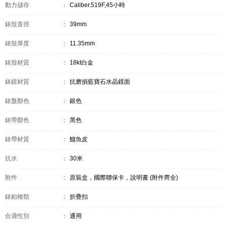
動力儲存
：
Caliber.519F,45小時
錶殼直徑
：
39mm
錶殼厚度
：
11.35mm
錶殼材質
：
18kt白金
錶鏡材質
：
抗磨損藍寶石水晶鏡面
錶盤顏色
：
銀色
錶帶顏色
：
黑色
錶帶材質
：
鱷魚皮
抗水
：
30米
附件
：
原裝盒，國際聯保卡，說明書 (附件齊全)
錶釦種類
：
折疊扣
合適性別
：
通用