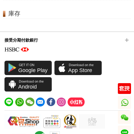
庫存
接受分期付款銀行
GET IT ON
Download on the
Google Play
App Store
Download on the
Android
whatsapp
wechat