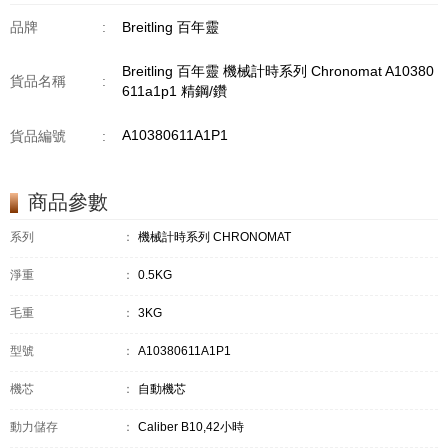
品牌
:
Breitling 百年靈
Breitling 百年靈 機械計時系列 Chronomat A10380
貨品名稱
:
611a1p1 精鋼/鑽
A10380611A1P1
貨品編號
:
商品參數
系列
：
機械計時系列 CHRONOMAT
淨重
：
0.5KG
毛重
：
3KG
型號
：
A10380611A1P1
機芯
：
自動機芯
動力儲存
：
Caliber B10,42小時