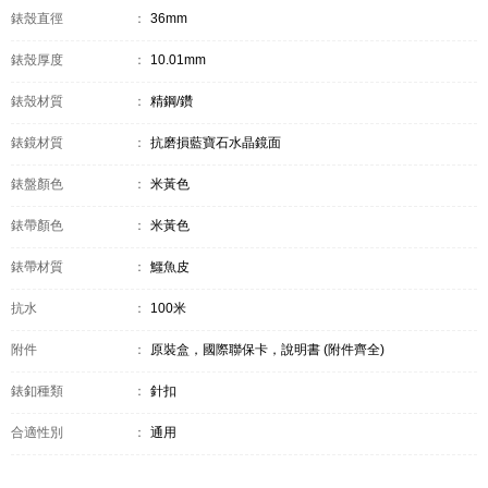
錶殼直徑
：
36mm
錶殼厚度
：
10.01mm
錶殼材質
：
精鋼/鑽
錶鏡材質
：
抗磨損藍寶石水晶鏡面
錶盤顏色
：
米黃色
錶帶顏色
：
米黃色
錶帶材質
：
鱷魚皮
抗水
：
100米
附件
：
原裝盒，國際聯保卡，說明書 (附件齊全)
錶釦種類
：
針扣
合適性別
：
通用