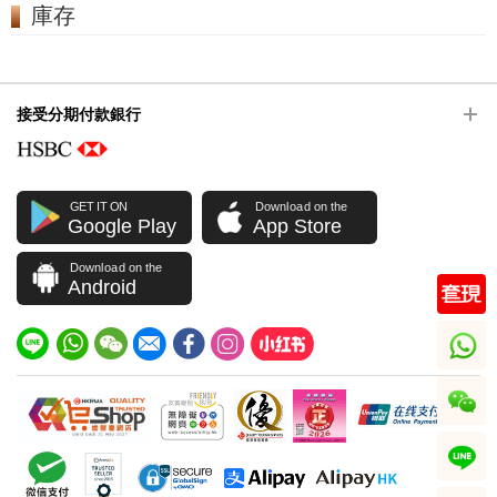
庫存
接受分期付款銀行
GET IT ON
Download on the
Google Play
App Store
Download on the
Android
whatsapp
wechat
line