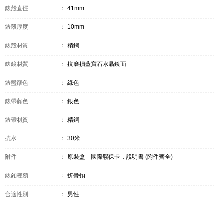
錶殼直徑
：
41mm
錶殼厚度
：
10mm
錶殼材質
：
精鋼
錶鏡材質
：
抗磨損藍寶石水晶鏡面
錶盤顏色
：
綠色
錶帶顏色
：
銀色
錶帶材質
：
精鋼
抗水
：
30米
附件
：
原裝盒，國際聯保卡，說明書 (附件齊全)
錶釦種類
：
折疊扣
合適性別
：
男性