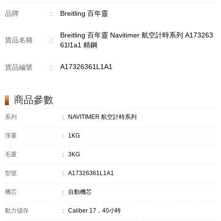
品牌
:
Breitling 百年靈
Breitling 百年靈 Navitimer 航空計時系列 A173263
貨品名稱
:
61l1a1 精鋼
A17326361L1A1
貨品編號
:
商品參數
系列
：
NAVITIMER 航空計時系列
淨重
：
1KG
毛重
：
3KG
型號
：
A17326361L1A1
機芯
：
自動機芯
動力儲存
：
Caliber 17，40小時