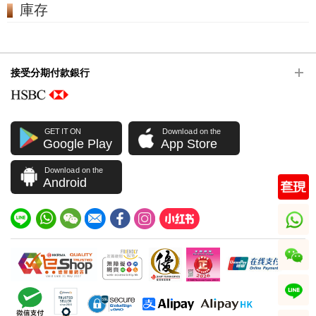
庫存
接受分期付款銀行
GET IT ON
Download on the
Google Play
App Store
Download on the
Android
whatsapp
wechat
line