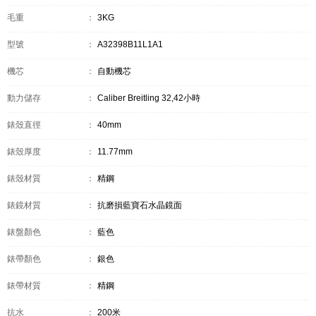
毛重
：
3KG
型號
：
A32398B11L1A1
機芯
：
自動機芯
動力儲存
：
Caliber Breitling 32,42小時
錶殼直徑
：
40mm
錶殼厚度
：
11.77mm
錶殼材質
：
精鋼
錶鏡材質
：
抗磨損藍寶石水晶鏡面
錶盤顏色
：
藍色
錶帶顏色
：
銀色
錶帶材質
：
精鋼
抗水
：
200米