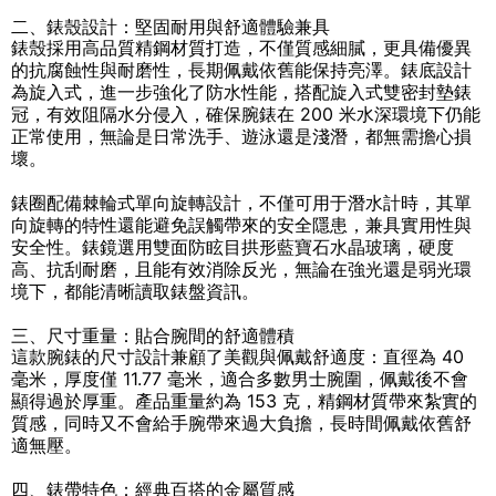
二、錶殼設計：堅固耐用與舒適體驗兼具
錶殼採用高品質精鋼材質打造，不僅質感細膩，更具備優異
的抗腐蝕性與耐磨性，長期佩戴依舊能保持亮澤。錶底設計
為旋入式，進一步強化了防水性能，搭配旋入式雙密封墊錶
冠，有效阻隔水分侵入，確保腕錶在 200 米水深環境下仍能
正常使用，無論是日常洗手、遊泳還是淺潛，都無需擔心損
壞。
錶圈配備棘輪式單向旋轉設計，不僅可用于潛水計時，其單
向旋轉的特性還能避免誤觸帶來的安全隱患，兼具實用性與
安全性。錶鏡選用雙面防眩目拱形藍寶石水晶玻璃，硬度
高、抗刮耐磨，且能有效消除反光，無論在強光還是弱光環
境下，都能清晰讀取錶盤資訊。
三、尺寸重量：貼合腕間的舒適體積
這款腕錶的尺寸設計兼顧了美觀與佩戴舒適度：直徑為 40
毫米，厚度僅 11.77 毫米，適合多數男士腕圍，佩戴後不會
顯得過於厚重。產品重量約為 153 克，精鋼材質帶來紮實的
質感，同時又不會給手腕帶來過大負擔，長時間佩戴依舊舒
適無壓。
四、錶帶特色：經典百搭的金屬質感