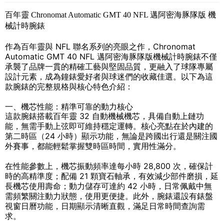
百年靈 Chronomat Automatic GMT 40 NFL 邁阿密海豚隊版 機
械計時腕錶
作為百年靈與 NFL 聯名系列的亮眼之作，Chronomat
Automatic GMT 40 NFL 邁阿密海豚隊版機械計時腕錶不僅
承襲了品牌一貫的精確工藝與堅固品質，更融入了球隊專屬
設計元素，成為鐘錶愛好者與球迷們的收藏佳選。以下為這
款腕錶的完整規格與核心特色介紹：
一、機芯性能：精準可靠的動力核心
這款腕錶搭載百年靈 32 自動機械機芯，具備自動上鏈功
能，無需手動上弦即可維持穩定運轉。核心亮點在於內建的
第二時區（24 小時）顯示功能，無論是跨國出行還是關注國
外賽事，都能輕鬆掌握雙時區時間，實用性滿分。
在性能參數上，機芯振動頻率達每小時 28,800 次，確保計
時的高精準度；配備 21 顆寶石軸承，有效減少部件磨損，延
長機芯使用壽命；動力儲存可達約 42 小時，日常佩戴中無
需頻繁關注動力狀態，使用更便捷。此外，腕錶還設有錶盤
視窗日曆功能，日期顯示清晰直觀，滿足日常時間查詢需
求。