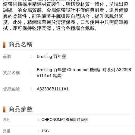
錶帶同樣採用精鋼材質製作，與錶殼材質一體化，呈現出協
調統一的金屬質感。金屬錬帶設計不僅經典耐看，還具備優
異的柔韌性，能夠隨著手腕弧度自然貼合，提升佩戴舒適
度。此外，精鋼錶帶易於清潔保養，日常使用中只需簡單擦
拭，即可保持乾淨亮澤，適合各種場合佩戴。
商品名稱
品牌
:
Breitling 百年靈
Breitling 百年靈 Chronomat 機械計時系列 A32398
貨品名稱
:
b11l1a1 精鋼
A32398B11L1A1
貨品編號
:
商品參數
系列
：
CHRONOMAT 機械計時系列
淨重
：
1KG