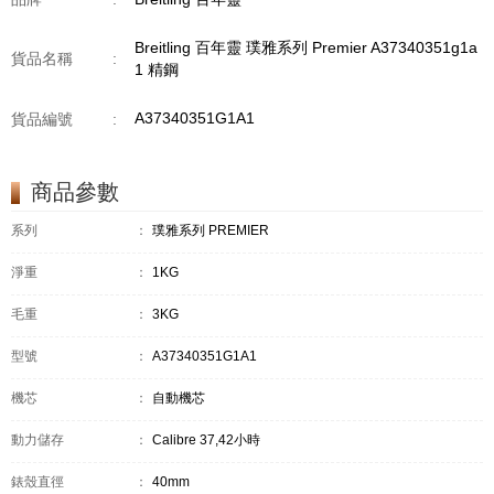
Breitling 百年靈 璞雅系列 Premier A37340351g1a
貨品名稱
:
1 精鋼
A37340351G1A1
貨品編號
:
商品參數
系列
：
璞雅系列 PREMIER
淨重
：
1KG
毛重
：
3KG
型號
：
A37340351G1A1
機芯
：
自動機芯
動力儲存
：
Calibre 37,42小時
錶殼直徑
：
40mm