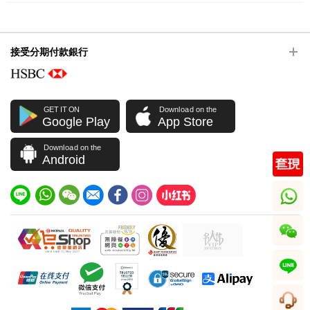
接受分期付款銀行
GET IT ON
Download on the
Google Play
App Store
Download on the
Android
whatsapp
wechat
line