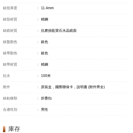
錶殼厚度
：
11.4mm
錶殼材質
：
精鋼
錶鏡材質
：
抗磨損藍寶石水晶鏡面
錶盤顏色
：
銀色
錶帶顏色
：
銀色
錶帶材質
：
精鋼
抗水
：
100米
附件
：
原裝盒，國際聯保卡，說明書 (附件齊全)
錶釦種類
：
折疊扣
合適性別
：
男性
庫存