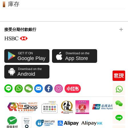
庫存
接受分期付款銀行
GET IT ON
Download on the
Google Play
App Store
Download on the
Android
whatsapp
wechat
line