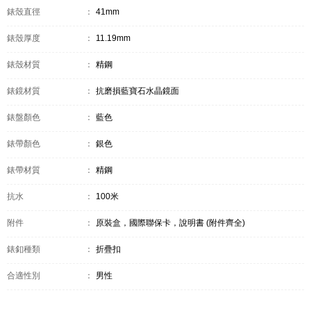
錶殼直徑
：
41mm
錶殼厚度
：
11.19mm
錶殼材質
：
精鋼
錶鏡材質
：
抗磨損藍寶石水晶鏡面
錶盤顏色
：
藍色
錶帶顏色
：
銀色
錶帶材質
：
精鋼
抗水
：
100米
附件
：
原裝盒，國際聯保卡，說明書 (附件齊全)
錶釦種類
：
折疊扣
合適性別
：
男性