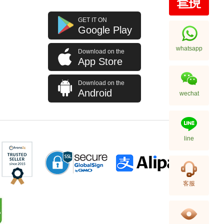
Breitling 百年靈 Chronomat
GET IT ON
機械計時系列 Ab0136161c1s1
Google Play
精鋼
57,200.00
whatsapp
Download on the
App Store
Download on the
Android
wechat
line
Breitling 百年靈 Premier
客服
璞雅系列 Ab1510171c1p1 精鋼
66,240.00