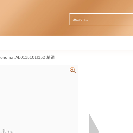
nomat Ab0115101f1p2 精鋼