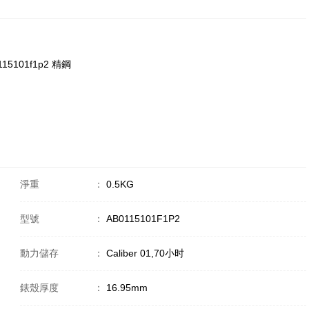
115101f1p2 精鋼
淨重
：
0.5KG
型號
：
AB0115101F1P2
動力儲存
：
Caliber 01,70小时
錶殼厚度
：
16.95mm