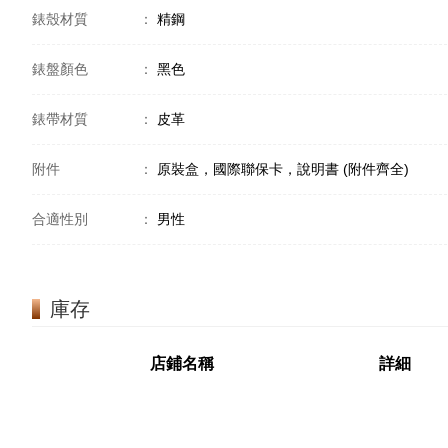
錶殼材質
：
精鋼
錶盤顏色
：
黑色
錶帶材質
：
皮革
附件
：
原裝盒，國際聯保卡，說明書 (附件齊全)
合適性別
：
男性
庫存
店鋪名稱
詳細