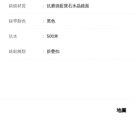
錶鏡材質
：
抗磨損藍寶石水晶鏡面
錶帶顏色
：
黑色
抗水
：
500米
錶釦種類
：
折疊扣
地圖