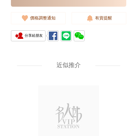
價格調整通知
有貨提醒
分享給朋友
Breitling 百年靈 Superocean
超級海洋系列 A17375211b1a1
精鋼
近似推介
30,480.00