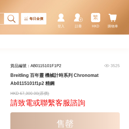
66,240.00
繁
每日金價
登入
註冊
HKD
購物車
貨品編號：AB0115101F1P2
3525
Breitling 百年靈 機械計時系列 Chronomat
Ab0115101f1p2 精鋼
Breitling 百年靈 Chronomat
機械計時系列 Ab0134101c1a1
精鋼
HKD 67,300.00(原價)
49,200.00
請致電或聯繫客服諮詢
售罄