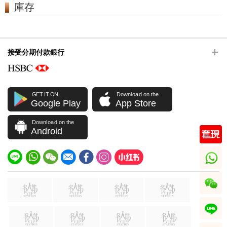
庫存
接受分期付款銀行
GET IT ON
Download on the
Google Play
App Store
Download on the
Android
whatsapp
wechat
line