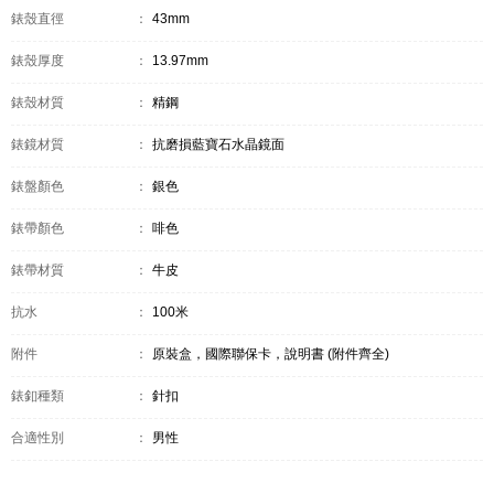
錶殼直徑
：
43mm
錶殼厚度
：
13.97mm
錶殼材質
：
精鋼
錶鏡材質
：
抗磨損藍寶石水晶鏡面
錶盤顏色
：
銀色
錶帶顏色
：
啡色
錶帶材質
：
牛皮
抗水
：
100米
附件
：
原裝盒，國際聯保卡，說明書 (附件齊全)
錶釦種類
：
針扣
合適性別
：
男性