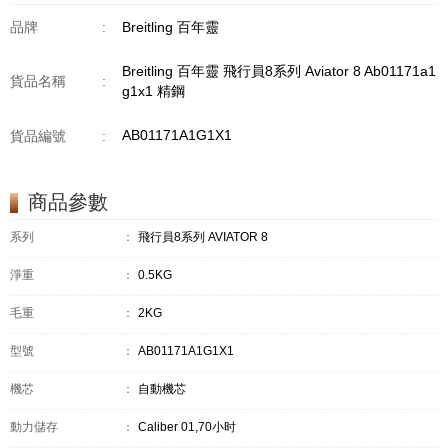
品牌
:
Breitling 百年靈
Breitling 百年靈 飛行員8系列 Aviator 8 Ab01171a1
貨品名稱
:
g1x1 精鋼
AB01171A1G1X1
貨品編號
:
商品參數
系列
：
飛行員8系列 AVIATOR 8
淨重
：
0.5KG
毛重
：
2KG
型號
：
AB01171A1G1X1
機芯
：
自動機芯
動力儲存
：
Caliber 01,70小时