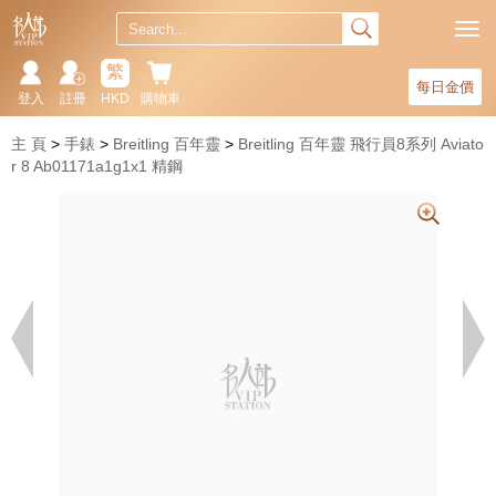
繁
每日金價
登入
註冊
HKD
購物車
主 頁
手錶
Breitling 百年靈
Breitling 百年靈 飛行員8系列 Aviato
r 8 Ab01171a1g1x1 精鋼