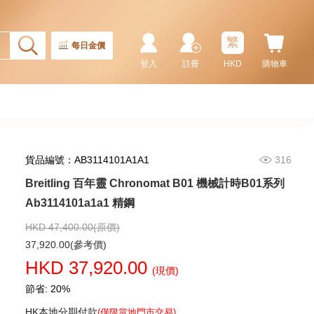
繁
每日金價
登入
註冊
HKD
購物車
貨品編號：AB3114101A1A1
316
Breitling 百年靈 Chronomat B01 機械計時B01系列
Breitling 百年靈 Premier
璞雅系列 Ab1510171c1p1 精鋼
Ab3114101a1a1 精鋼
66,240.00
HKD 47,400.00(原價)
37,920.00(參考價)
HKD 37,920.00
(現價)
節省: 20%
HK本地分期付款
(僅限當地門市交易)