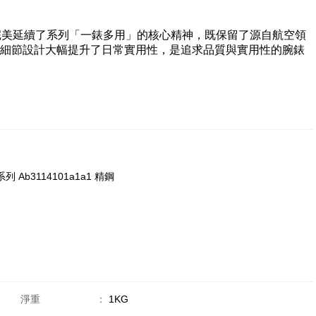
01A1A1 完美延續了系列「一錶多用」的核心精神，既保留了源自航空領
細節設計大幅提升了日常實用性，是追求品質與實用性的腕錶
1系列 Ab3114101a1a1 精鋼
淨重
：
1KG