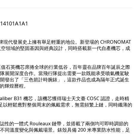
14101A1A1
牌現代發展史上擁有舉足輕重的地位。新登場的 CHRONOMAT
了系列源自航空領域的堅固基因與經典設計，同時搭載新一代自產機芯，成
 年，正值石英機芯席捲全球的行業低谷，百年靈在品牌百年誕辰之際
隊展開深度合作。當飛行隊提出需要一款既能承受噴氣機駕駛
開發出了「三色箭計時腕錶」，這款作品也成為隔年正式誕生
年的輝煌曆程。
aliber B31 機芯，該機芯獲得瑞士天文臺 COSC 認證，走時精
，足以輕鬆應對整個周末的佩戴需求，無需頻繁上鏈，同時纖薄的
誌性的一體式 Rouleaux 鏈帶，並搭載了兩側均可即時調節的
同溫度變化與佩戴場景。錶殼具備 200 米專業防水性能，足