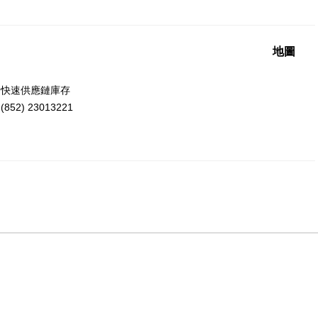
地圖
洲快速供應鏈庫存
52) 23013221