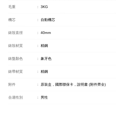
毛重
：
3KG
機芯
：
自動機芯
錶殼直徑
：
40mm
錶殼材質
：
精鋼
錶盤顏色
：
象牙色
錶帶材質
：
精鋼
附件
：
原裝盒，國際聯保卡，說明書 (附件齊全)
合適性別
：
男性