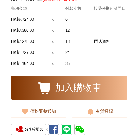
每期金額
付款期數
接受分期付款門店
HK$6,724.00
x
6
HK$3,380.00
x
12
HK$2,278.00
x
18
門店資料
Breitling 百年靈 Chronomat
機械計時系列 Ab0134101c1a1
HK$1,727.00
x
24
精鋼
49,200.00
HK$1,164.00
x
36
加入購物車
價格調整通知
有貨提醒
分享給朋友