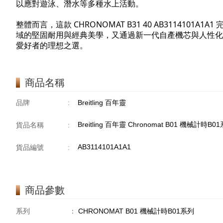
以應對遊泳、潛水等多種水上活動。
整體而言，這款 CHRONOMAT B31 40 AB31141
域的堅固耐用與經典美學，又通過新一代自產機芯與人性化
愛好者的理想之選。
商品名稱
品牌
:
Breitling 百年靈
Breitling 百年靈 Chronomat B01 機械計時B0
貨品名稱
:
AB3114101A1A1
貨品編號
:
商品參數
系列
：
CHRONOMAT B01 機械計時B01系列