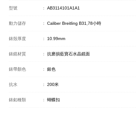
型號
：
AB3114101A1A1
動力儲存
：
Caliber Breitling B31,78小時
錶殼厚度
：
10.99mm
錶鏡材質
：
抗磨損藍寶石水晶鏡面
錶帶顏色
：
銀色
抗水
：
200米
錶釦種類
：
蝴蝶扣