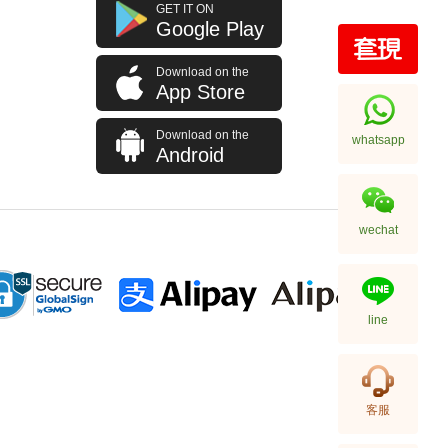
GET IT ON
Google Play
Download on the
App Store
Download on the
whatsapp
Android
Breitling 百年靈 Premier
wechat
璞雅系列 Ab1510171c1p1 精鋼
66,240.00
line
客服