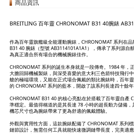
商品資訊
BREITLING 百年靈 CHRONOMAT B31 40腕錶 AB31
作為百年靈旗艦級全能運動腕錶，CHRONOMAT 系列在品
B31 40 腕錶（型號 AB3114101A1A1），傳承
為真正適合所有場合的機械腕錶佳作。
CHRONOMAT 系列的誕生本身就是一段傳奇。1984
大膽回歸機械製錶，與深受喜愛的意大利三色箭特技飛行中
艙的極端環境，又能在正式場合佩戴的類比腕錶時，百年靈
的 CHRONOMAT 系列的藍本，開啟了該系列長達四十餘
CHRONOMAT B31 40 的核心亮點在於搭載了百年靈自產 C
準穩定。最值得稱道的是其長達 78 小時的超長動力儲備
機芯尺寸也為腕錶帶來了更為舒適的佩戴體驗。
外觀與實用性方面，這款腕錶配備了 CHRONOMAT 系列標
鏈節設計，無需任何工具就能快速微調鏈帶長度，完美適應不