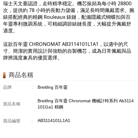
瑞士天文臺認證，走時精準穩定。機芯振頻為每小時 28800
次，提供約 78 小時的長動力儲備，滿足長時間佩戴需求。腕
錶搭配經典的精鋼 Rouleaux 錶鏈，配備隱藏式蝴蝶扣與百
年靈專利微調系統，可精細調節錶鏈長度，大幅提升佩戴舒
適度。
這款百年靈 CHRONOMAT AB3114101L1A1，以適中的尺
寸、簡潔的實用設計與強勁的自製機芯，成為日常佩戴與品
牌辨識度兼具的優質選擇。
商品名稱
品牌
:
Breitling 百年靈
Breitling 百年靈 Chronomat 機械計時系列 Ab3114
貨品名稱
:
101l1a1 精鋼
AB3114101L1A1
貨品編號
: