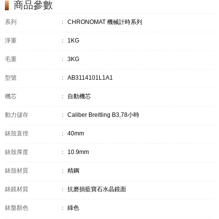
商品參數
系列
：
CHRONOMAT 機械計時系列
淨重
：
1KG
毛重
：
3KG
型號
：
AB3114101L1A1
機芯
：
自動機芯
動力儲存
：
Caliber Breitling B3,78小時
錶殼直徑
：
40mm
錶殼厚度
：
10.9mm
錶殼材質
：
精鋼
錶鏡材質
：
抗磨損藍寶石水晶鏡面
錶盤顏色
：
綠色