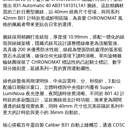
推出 B31 Automatic 40 AB3114101L1A1 腕錶。這款精鋼材
質的三針日曆型腕錶，以 40mm 經典尺寸登場，與同系列
42mm B01 計時款形成鮮明區隔，為喜愛 CHRONOMAT 風
格的佩戴者帶來更貼合日常的選擇。
腕錶採用精鋼打造錶殼，厚度僅 10.99mm，搭配一體化的錶
殼與錶鏈架構，隱藏式錶耳設計讓整體線條更為流暢緊湊。
其具備 200 米優秀防水性能，錶鏡為雙面防眩處理的弧形藍
寶石水晶玻璃，確保任何光線環境下讀時清晰。單向旋轉棘
輪錶圈保留了 CHRONOMAT 標誌性的凸起騎士標記、數字
與分鐘刻度，延續系列一貫的實用運動屬性。
綠色錶盤佈局簡潔明快，中央設置時、分、秒指針，3 點位
配備日期顯示窗口。立體時標與中央指針均覆有 Super-
LumiNova 夜光塗層，夜間讀時依舊清晰。不同於 B01 42 計
時款的多副盤設計，這款腕錶捨去計時功能，換來更為開闊
通透的錶盤視覺效果，同時 40mm 尺寸也完美區隔於系列中
更大的計時款與更小的 36mm 自動款。
核心搭載百年靈自製 Caliber B31 自動上鏈機芯，通過 COSC