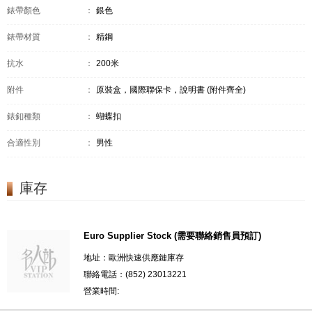
錶帶顏色
：
銀色
錶帶材質
：
精鋼
抗水
：
200米
附件
：
原裝盒，國際聯保卡，說明書 (附件齊全)
錶釦種類
：
蝴蝶扣
合適性別
：
男性
庫存
Euro Supplier Stock (需要聯絡銷售員預訂)
地址：歐洲快速供應鏈庫存
聯絡電話：(852) 23013221
營業時間: