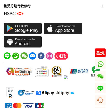
接受分期付款銀行
GET IT ON
Download on the
Google Play
App Store
Download on the
Android
whatsapp
wechat
line
客服