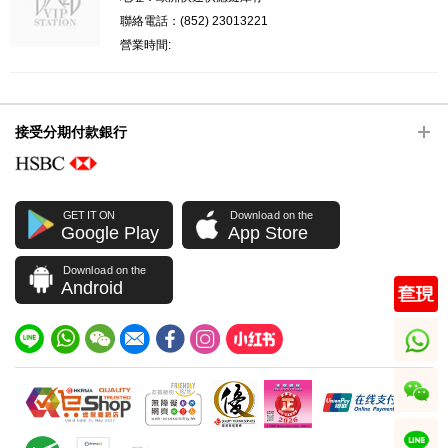
聯絡電話：(852) 23013221
營業時間:
接受分期付款銀行
GET IT ON
Download on the
Google Play
App Store
Download on the
Android
whatsapp
wechat