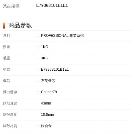
E79363101B1E1
貨品編號
:
商品參數
系列
：
PROFESSIONAL 專業系列
淨重
：
1KG
毛重
：
3KG
型號
：
E79363101B1E1
機芯
：
石英機芯
動力儲存
：
Caliber79
錶殼直徑
：
43mm
錶殼厚度
：
10.8mm
錶殼材質
：
鈦合金