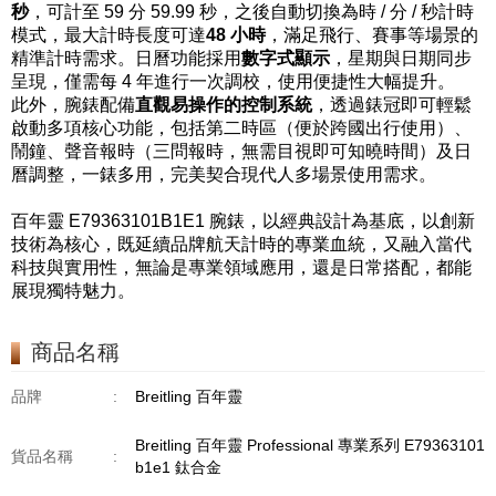
秒
，可計至 59 分 59.99 秒，之後自動切換為時 / 分 / 秒計時
模式，最大計時長度可達
48 小時
，滿足飛行、賽事等場景的
精準計時需求。日曆功能採用
數字式顯示
，星期與日期同步
呈現，僅需每 4 年進行一次調校，使用便捷性大幅提升。
此外，腕錶配備
直觀易操作的控制系統
，透過錶冠即可輕鬆
啟動多項核心功能，包括第二時區（便於跨國出行使用）、
鬧鐘、聲音報時（三問報時，無需目視即可知曉時間）及日
曆調整，一錶多用，完美契合現代人多場景使用需求。
百年靈 E79363101B1E1 腕錶，以經典設計為基底，以創新
技術為核心，既延續品牌航天計時的專業血統，又融入當代
科技與實用性，無論是專業領域應用，還是日常搭配，都能
展現獨特魅力。
商品名稱
品牌
:
Breitling 百年靈
Breitling 百年靈 Professional 專業系列 E79363101
貨品名稱
:
b1e1 鈦合金