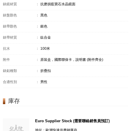
錶鏡材質
：
抗磨損藍寶石水晶鏡面
錶盤顏色
：
黑色
錶帶顏色
：
銀色
錶帶材質
：
鈦合金
抗水
：
100米
附件
：
原裝盒，國際聯保卡，說明書 (附件齊全)
錶釦種類
：
折疊扣
合適性別
：
男性
庫存
Euro Supplier Stock (需要聯絡銷售員預訂)
地址：歐洲快速供應鏈庫存