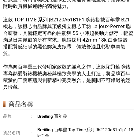
隨時欣賞機械運轉的獨特魅力。
這款 TOP TIME 系列 JB2120A61B1P1 腕錶搭載百年靈 B21
機芯，該機芯由品牌與頂級獨立機芯工坊 La Joux-Perret 聯
合研發，具備穩定可靠的性能與 55 小時超長動力儲存，輕鬆
滿足日常佩戴的所有需求。腕錶採用 42mm 18k 白金錶殼，
搭配質感細膩的黑色鱷魚皮錶帶，佩戴舒適且彰顯尊貴氣
質。
作為向百年靈三代發明家致敬的誠意之作，這款陀飛輪腕錶
專為熱愛製錶機械奧秘與極致美學的人士打造，將品牌百年
積澱的工藝底蘊與創新精神完美融合，是腕間不可錯過的經
典珍藏。
商品名稱
品牌
:
Breitling 百年靈
Breitling 百年靈 Top Time系列 Jb2120a61b1p1 18
貨品名稱
:
kt白金