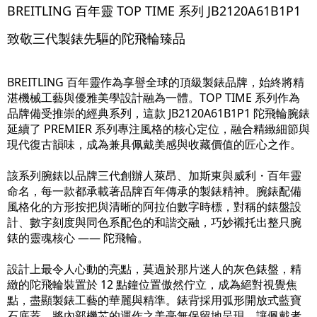
BREITLING 百年靈 TOP TIME 系列 JB2120A61B1P1
致敬三代製錶先驅的陀飛輪臻品
BREITLING 百年靈作為享譽全球的頂級製錶品牌，始終將精
湛機械工藝與優雅美學設計融為一體。TOP TIME 系列作為
品牌備受推崇的經典系列，這款 JB2120A61B1P1 陀飛輪腕錶
延續了 PREMIER 系列專注風格的核心定位，融合精緻細節與
現代復古韻味，成為兼具佩戴美感與收藏價值的匠心之作。
該系列腕錶以品牌三代創辦人萊昂、加斯東與威利・百年靈
命名，每一款都承載著品牌百年傳承的製錶精神。腕錶配備
風格化的方形按把與清晰的阿拉伯數字時標，對稱的錶盤設
計、數字刻度與同色系配色的和諧交融，巧妙襯托出整只腕
錶的靈魂核心 —— 陀飛輪。
設計上最令人心動的亮點，莫過於那片迷人的灰色錶盤，精
緻的陀飛輪裝置於 12 點鐘位置傲然佇立，成為絕對視覺焦
點，盡顯製錶工藝的華麗與精準。錶背採用弧形開放式藍寶
石底蓋，將內部機芯的運作之美毫無保留地呈現，讓佩戴者