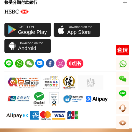
接受分期付款銀行
GET IT ON
Download on the
Google Play
App Store
Download on the
Android
whatsapp
wechat
line
客服
足跡