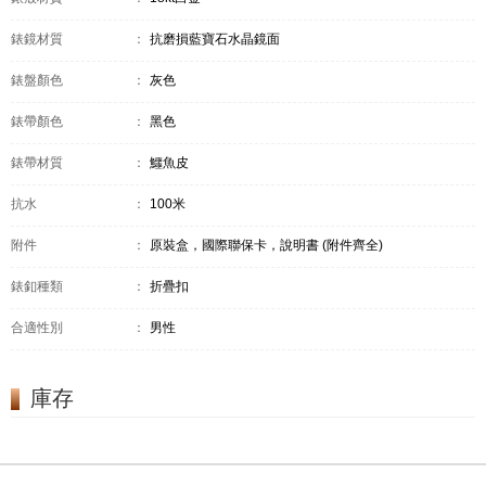
錶鏡材質
：
抗磨損藍寶石水晶鏡面
錶盤顏色
：
灰色
錶帶顏色
：
黑色
錶帶材質
：
鱷魚皮
抗水
：
100米
附件
：
原裝盒，國際聯保卡，說明書 (附件齊全)
錶釦種類
：
折疊扣
合適性別
：
男性
庫存