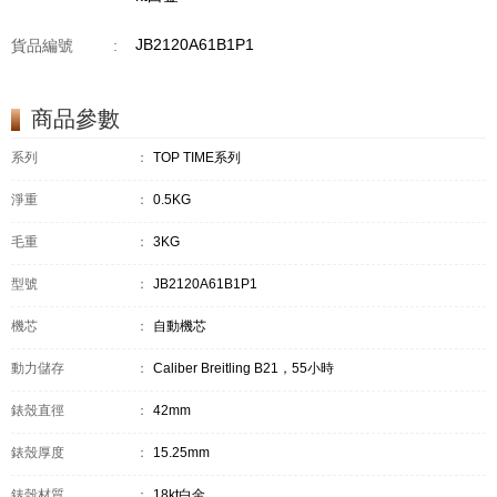
JB2120A61B1P1
貨品編號
:
商品參數
系列
：
TOP TIME系列
淨重
：
0.5KG
毛重
：
3KG
型號
：
JB2120A61B1P1
機芯
：
自動機芯
動力儲存
：
Caliber Breitling B21，55小時
錶殼直徑
：
42mm
錶殼厚度
：
15.25mm
錶殼材質
：
18kt白金