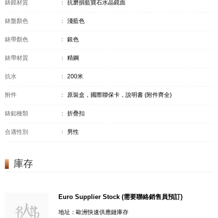
錶鏡材質
：
抗磨損藍寶石水晶鏡面
錶盤顏色
：
淺藍色
錶帶顏色
：
銀色
錶帶材質
：
精鋼
抗水
：
200米
附件
：
原裝盒，國際聯保卡，說明書 (附件齊全)
錶釦種類
：
折疊扣
合適性別
：
男性
庫存
Euro Supplier Stock (需要聯絡銷售員預訂)
地址：歐洲快速供應鏈庫存