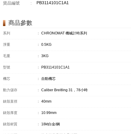
PB3114101C1A1
貨品編號
:
商品參數
系列
：
CHRONOMAT 機械計時系列
淨重
：
0.5KG
毛重
：
3KG
型號
：
PB3114101C1A1
機芯
：
自動機芯
動力儲存
：
Caliber Breitling 31，78小時
錶殼直徑
：
40mm
錶殼厚度
：
10.99mm
錶殼材質
：
18kt白金/鋼