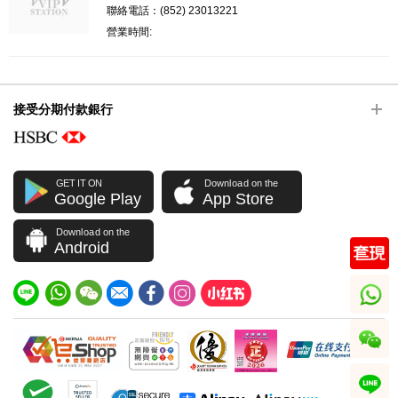
聯絡電話：(852) 23013221
營業時間:
接受分期付款銀行
GET IT ON
Download on the
Google Play
App Store
Download on the
Android
whatsapp
wechat