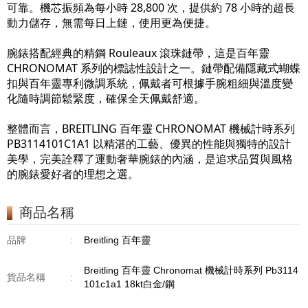
可靠。機芯振頻為每小時 28,800 次，提供約 78 小時的超長
動力儲存，無需每日上鏈，使用更為便捷。
腕錶搭配經典的精鋼 Rouleaux 滾珠鏈帶，這是百年靈
CHRONOMAT 系列的標誌性設計之一。鏈帶配備隱藏式蝴蝶
扣與百年靈專利微調系統，佩戴者可根據手腕粗細與溫度變
化隨時調節鬆緊度，確保全天佩戴舒適。
整體而言，BREITLING 百年靈 CHRONOMAT 機械計時系列
PB3114101C1A1 以精湛的工藝、優異的性能與獨特的設計
美學，完美詮釋了運動奢華腕錶的內涵，是追求品質與風格
的腕錶愛好者的理想之選。
商品名稱
品牌
:
Breitling 百年靈
Breitling 百年靈 Chronomat 機械計時系列 Pb3114
貨品名稱
:
101c1a1 18kt白金/鋼