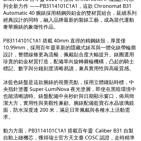
列全新力作 ——PB3114101C1A1，這款 Chronomat B31
Automatic 40 腕錶採用精鋼與鉑金的雙材質組合，延續系列
經典設計的同時，融入品牌最新的製錶工藝，成為當代運動
奢華腕錶的象徵性作品。
PB3114101C1A1 搭載 40mm 直徑的精鋼錶殼，厚度僅
10.99mm，採用百年靈革新的隱藏式錶耳與一體化錶帶輪廓
設計，整體線條更為流暢，佩戴貼合度大幅提升。錶圈選用
珍貴的鉑金材質打造，配備單向旋轉棘輪機構，凸起的騎士
標記、數字與分鐘刻度清晰易讀，兼具實用性與高級質感。
冰藍色錶盤是這款腕錶的視覺亮點，採用立體鑲貼時標，中
央指針塗覆 Super-LumiNova 夜光塗層，即使在黑暗環境中
也能清晰讀時。錶盤配備中央秒針與日期顯示窗口，佈局簡
潔大方，實用性與美觀性兼顧。腕錶配備藍寶石水晶玻璃鏡
面，防水深度達 200 米，滿足日常佩戴與各種水上活動需
求。
動力方面，PB3114101C1A1 搭載百年靈 Caliber B31 自製
自動上鏈機芯，獲得瑞士官方天文臺 COSC 認證，走時精準