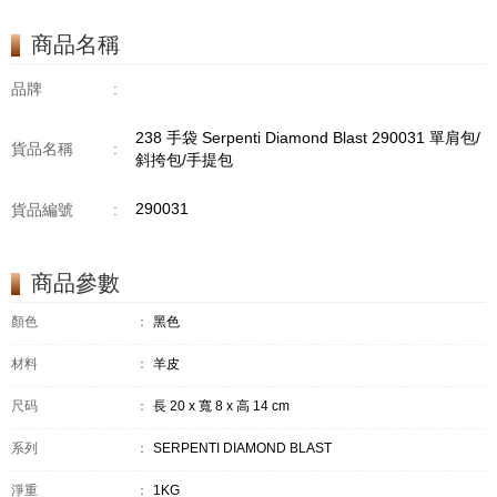
商品名稱
品牌
:
238 手袋 Serpenti Diamond Blast 290031 單肩包/
貨品名稱
:
斜挎包/手提包
290031
貨品編號
:
商品參數
顏色
：
黑色
材料
：
羊皮
尺码
：
長 20 x 寬 8 x 高 14 cm
系列
：
SERPENTI DIAMOND BLAST
淨重
：
1KG