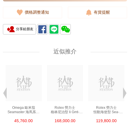
價格調整通知
有貨提醒
分享給朋友
近似推介
Omega 歐米茄
Rolex 勞力士
Rolex 勞力士
Seamaster 海馬系列
格林尼治型 Ii Gmt-
恒動海使型 Sea-
210.30.42.20.01.002
Master Ii 126711chnr-
Dweller 126600-0002
45,760.00
168,000.00
119,800.00
精鋼 Nekton Edition
0002 18kt玫瑰金/鋼
精鋼 單紅
沙士圈