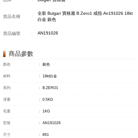
全新 Bulgari 寶格麗 B.Zero1 戒指 An191026 18kt
貨品名稱
:
白金 銀色
AN191026
貨品編號
:
商品參數
顏色
：
銀色
材料
：
18kt白金
系列
：
B.ZERO1
淨重
：
0.5KG
毛重
：
1KG
型號
：
AN191026
尺寸
：
#61