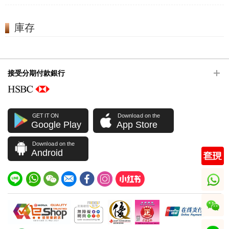
庫存
接受分期付款銀行
GET IT ON
Download on the
Google Play
App Store
Download on the
Android
whatsapp
wechat