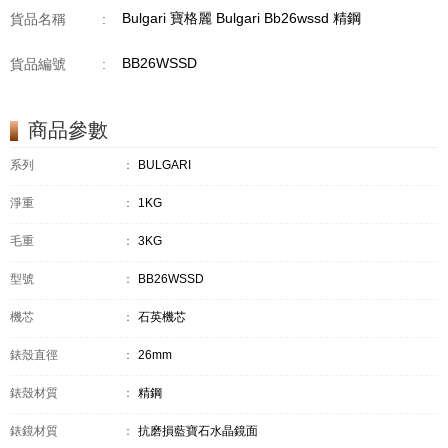
Bulgari 寶格麗 Bulgari Bb26wssd 精鋼
貨品名稱
:
BB26WSSD
貨品編號
:
商品參數
系列
：
BULGARI
淨重
：
1KG
毛重
：
3KG
型號
：
BB26WSSD
機芯
：
石英機芯
錶殼直徑
：
26mm
錶殼材質
：
精鋼
錶鏡材質
：
抗磨損藍寶石水晶鏡面