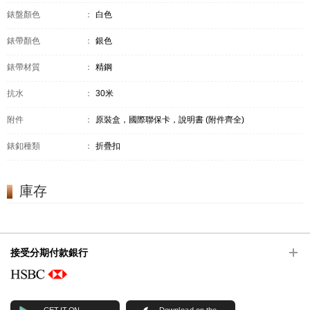
錶盤顏色
：
白色
錶帶顏色
：
銀色
錶帶材質
：
精鋼
抗水
：
30米
附件
：
原裝盒，國際聯保卡，說明書 (附件齊全)
錶釦種類
：
折疊扣
庫存
接受分期付款銀行
GET IT ON
Download on the