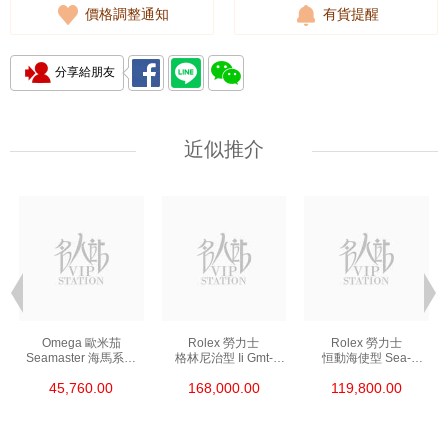
價格調整通知
有貨提醒
分享給朋友
近似推介
Omega 歐米茄
Rolex 勞力士
Rolex 勞力士
Seamaster 海馬系列
格林尼治型 Ii Gmt-
恒動海使型 Sea-
210.30.42.20.01.002
Master Ii 126711chnr-
Dweller 126600-0002
45,760.00
168,000.00
119,800.00
精鋼 Nekton Edition
0002 18kt玫瑰金/鋼
精鋼 單紅
沙士圈