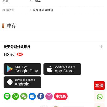
毛重
：
1.0KG
銀包款式
：
長身啪鈕款銀包
庫存
接受分期付款銀行
GET IT ON
Download on the
Google Play
App Store
Download on the
Android
whatsapp