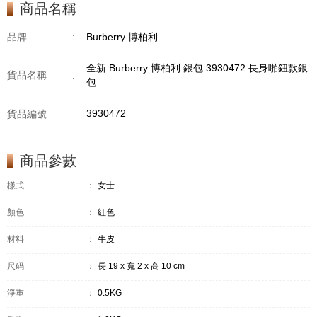
商品名稱
品牌
:
Burberry 博柏利
全新 Burberry 博柏利 銀包 3930472 長身啪鈕款銀
貨品名稱
:
包
3930472
貨品編號
:
商品參數
樣式
：
女士
顏色
：
紅色
材料
：
牛皮
尺码
：
長 19 x 寬 2 x 高 10 cm
淨重
：
0.5KG