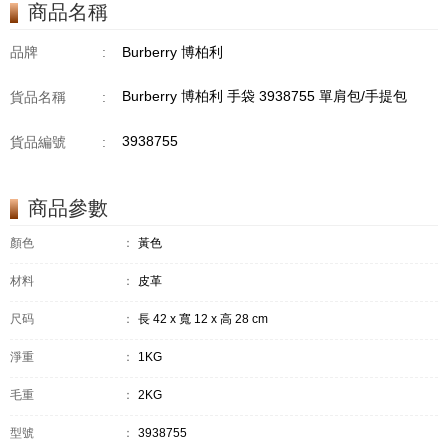
商品名稱
品牌
:
Burberry 博柏利
Burberry 博柏利 手袋 3938755 單肩包/手提包
貨品名稱
:
3938755
貨品編號
:
商品參數
顏色
：
黃色
材料
：
皮革
尺码
：
長 42 x 寬 12 x 高 28 cm
淨重
：
1KG
毛重
：
2KG
型號
：
3938755