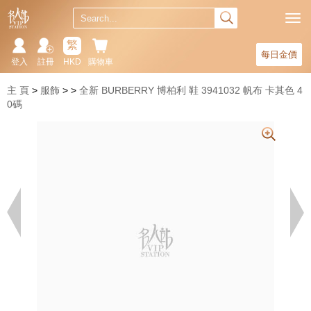
繁
每日金價
登入
註冊
HKD
購物車
主 頁
服飾
全新 BURBERRY 博柏利 鞋 3941032 帆布 卡其色 4
0碼