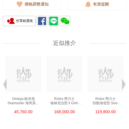
價格調整通知
有貨提醒
分享給朋友
近似推介
Omega 歐米茄
Rolex 勞力士
Rolex 勞力士
Seamaster 海馬系列
格林尼治型 Ii Gmt-
恒動海使型 Sea-
210.30.42.20.01.002
Master Ii 126711chnr-
Dweller 126600-0002
45,760.00
168,000.00
119,800.00
精鋼 Nekton Edition
0002 18kt玫瑰金/鋼
精鋼 單紅
沙士圈