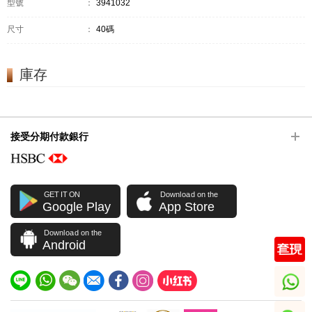
型號
：
3941032
尺寸
：
40碼
庫存
接受分期付款銀行
GET IT ON
Download on the
Google Play
App Store
Download on the
Android
whatsapp