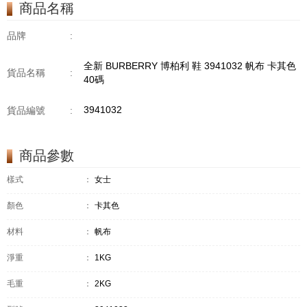
商品名稱
品牌
:
全新 BURBERRY 博柏利 鞋 3941032 帆布 卡其色
貨品名稱
:
40碼
3941032
貨品編號
:
商品參數
樣式
：
女士
顏色
：
卡其色
材料
：
帆布
淨重
：
1KG
毛重
：
2KG