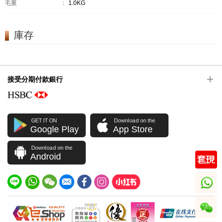
毛重
：
1.0KG
庫存
接受分期付款銀行
GET IT ON
Download on the
Google Play
App Store
Download on the
Android
whatsapp
wechat