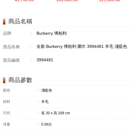
沙士圈
商品名稱
品牌
:
Burberry 博柏利
全新 Burberry 博柏利 圍巾 3994481 羊毛 淺藍色
貨品名稱
:
3994481
貨品編號
:
商品參數
顏色
：
淺藍色
材料
：
羊毛
尺码
：
長 30 x 高 168 cm
淨重
：
0.5KG