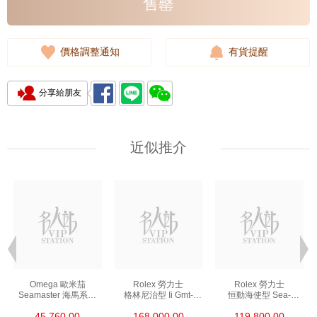
售罄
價格調整通知
有貨提醒
分享給朋友
近似推介
Omega 歐米茄
Rolex 勞力士
Rolex 勞力士
Seamaster 海馬系列
格林尼治型 Ii Gmt-
恒動海使型 Sea-
210.30.42.20.01.002
Master Ii 126711chnr-
Dweller 126600-0002
45,760.00
168,000.00
119,800.00
精鋼 Nekton Edition
0002 18kt玫瑰金/鋼
精鋼 單紅