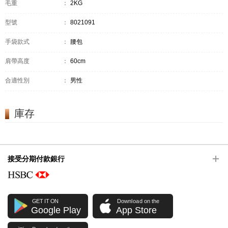
毛重
：
2KG
型號
：
8021091
手袋款式
：
腰包
肩帶高度
：
60cm
合適性別
：
男性
庫存
接受分期付款銀行
GET IT ON
Download on the
Google Play
App Store