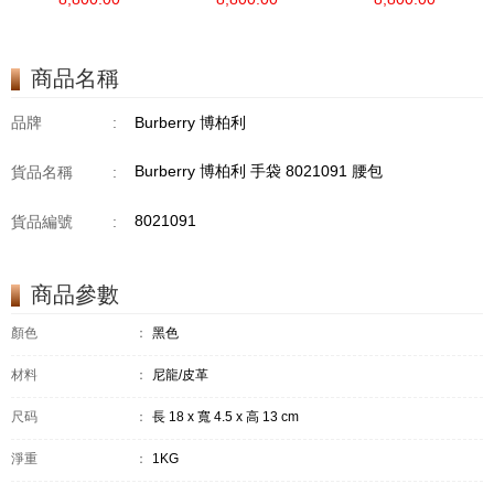
商品名稱
品牌
:
Burberry 博柏利
Burberry 博柏利 手袋 8021091 腰包
貨品名稱
:
8021091
貨品編號
:
商品參數
顏色
：
黑色
材料
：
尼龍/皮革
尺码
：
長 18 x 寬 4.5 x 高 13 cm
淨重
：
1KG