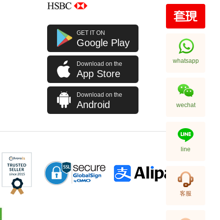
GET IT ON
Google Play
whatsapp
Download on the
App Store
Download on the
Android
wechat
line
客服