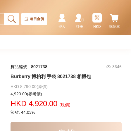
繁
每日金價
登入
註冊
HKD
購物車
貨品編號：8021738
3646
Burberry 博柏利 手袋 8021738 相機包
HKD 8,790.00(原價)
4,920.00(參考價)
HKD 4,920.00
(現價)
節省: 44.03%