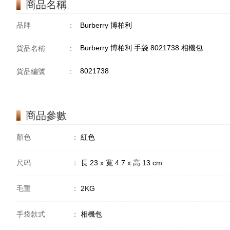
商品名稱
品牌
:
Burberry 博柏利
Burberry 博柏利 手袋 8021738 相機包
貨品名稱
:
8021738
貨品編號
:
商品參數
顏色
：
紅色
尺码
：
長 23 x 寬 4.7 x 高 13 cm
毛重
：
2KG
手袋款式
：
相機包