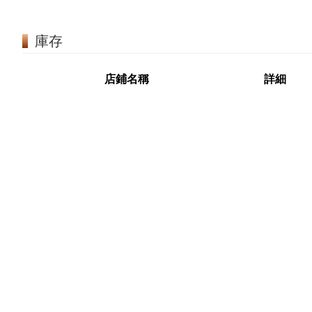
庫存
店鋪名稱
詳細