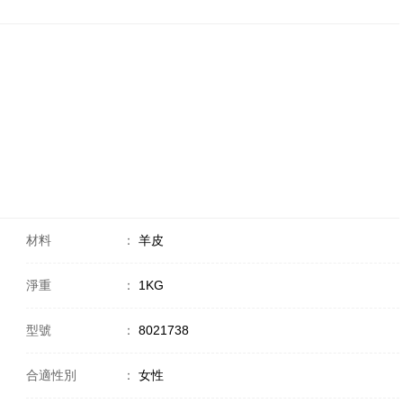
材料
：
羊皮
淨重
：
1KG
型號
：
8021738
合適性別
：
女性