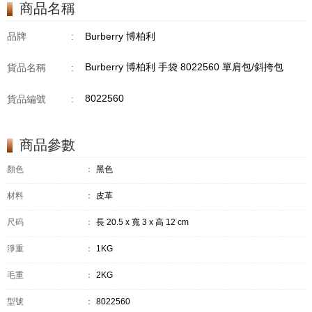
商品名稱
品牌
:
Burberry 博柏利
Burberry 博柏利 手袋 8022560 單肩包/斜挎包
貨品名稱
:
8022560
貨品編號
:
商品參數
顏色
：
黑色
材料
：
皮革
尺码
：
長 20.5 x 寬 3 x 高 12 cm
淨重
：
1KG
毛重
：
2KG
型號
：
8022560