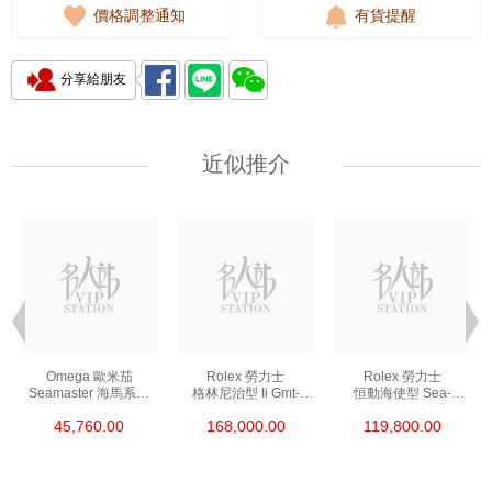
價格調整通知
有貨提醒
分享給朋友
近似推介
Omega 歐米茄
Rolex 勞力士
Rolex 勞力士
Seamaster 海馬系列
格林尼治型 Ii Gmt-
恒動海使型 Sea-
210.30.42.20.01.002
Master Ii 126711chnr-
Dweller 126600-0002
45,760.00
168,000.00
119,800.00
精鋼 Nekton Edition
0002 18kt玫瑰金/鋼
精鋼 單紅
沙士圈