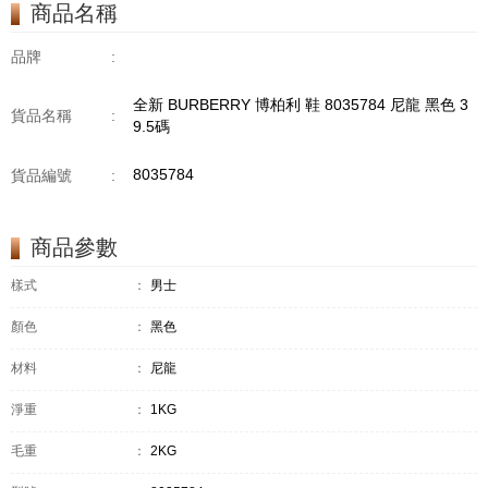
商品名稱
品牌
:
全新 BURBERRY 博柏利 鞋 8035784 尼龍 黑色 3
貨品名稱
:
9.5碼
8035784
貨品編號
:
商品參數
樣式
：
男士
顏色
：
黑色
材料
：
尼龍
淨重
：
1KG
毛重
：
2KG