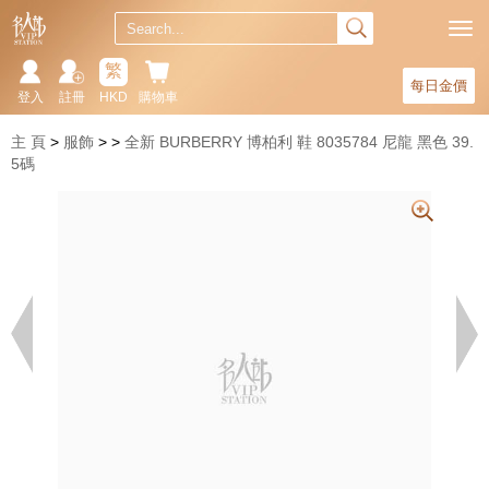
繁
每日金價
登入
註冊
HKD
購物車
主 頁
服飾
全新 BURBERRY 博柏利 鞋 8035784 尼龍 黑色 39.
5碼