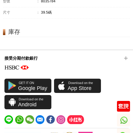
型號
：
8035784
尺寸
：
39.5碼
庫存
接受分期付款銀行
GET IT ON
Download on the
Google Play
App Store
Download on the
Android
whatsapp