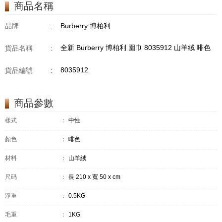
商品名稱
品牌
:
Burberry 博柏利
全新 Burberry 博柏利 圍巾 8035912 山羊絨 啡色
貨品名稱
:
8035912
貨品編號
:
商品參數
樣式
：
中性
顏色
：
啡色
材料
：
山羊絨
尺码
：
長 210 x 寬 50 x cm
淨重
：
0.5KG
毛重
：
1KG