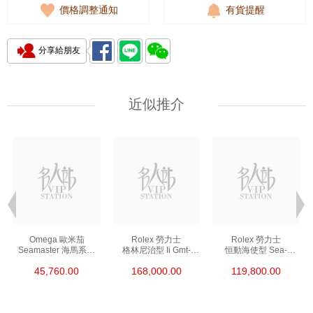
價格調整通知
有貨提醒
分享給朋友
近似推介
Omega 歐米茄
Rolex 勞力士
Rolex 勞力士
Seamaster 海馬系列
格林尼治型 Ii Gmt-
恒動海使型 Sea-
210.30.42.20.01.002
Master Ii 126711chnr-
Dweller 126600-0002
45,760.00
168,000.00
119,800.00
精鋼 Nekton Edition
0002 18kt玫瑰金/鋼
精鋼 單紅
沙士圈