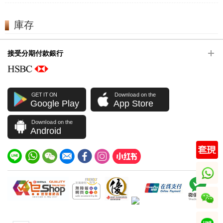
庫存
接受分期付款銀行
GET IT ON
Download on the
Google Play
App Store
Download on the
Android
whatsapp
wechat