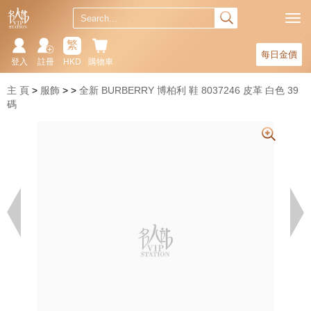
繁
每日金價
登入
註冊
HKD
購物車
主 頁
服飾
全新 BURBERRY 博柏利 鞋 8037246 皮革 白色 39
碼