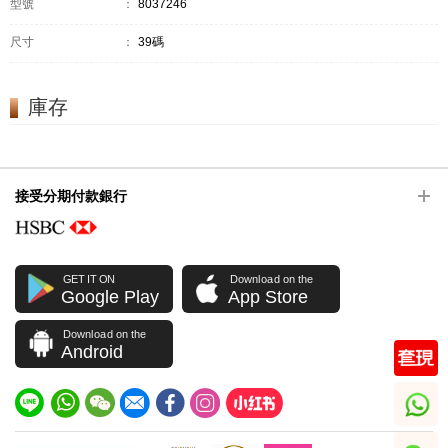
型號
：
8037246
尺寸
：
39碼
庫存
接受分期付款銀行
GET IT ON
Download on the
Google Play
App Store
Download on the
Android
whatsapp