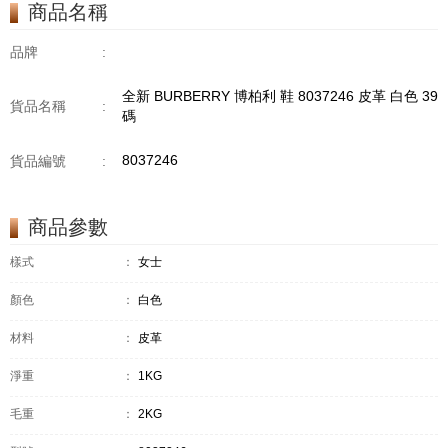
商品名稱
品牌
:
全新 BURBERRY 博柏利 鞋 8037246 皮革 白色 39
貨品名稱
:
碼
8037246
貨品編號
:
商品參數
樣式
：
女士
顏色
：
白色
材料
：
皮革
淨重
：
1KG
毛重
：
2KG