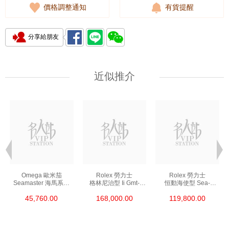
價格調整通知
有貨提醒
分享給朋友
近似推介
Omega 歐米茄
Rolex 勞力士
Rolex 勞力士
Seamaster 海馬系列
格林尼治型 Ii Gmt-
恒動海使型 Sea-
210.30.42.20.01.002
Master Ii 126711chnr-
Dweller 126600-0002
45,760.00
168,000.00
119,800.00
精鋼 Nekton Edition
0002 18kt玫瑰金/鋼
精鋼 單紅
沙士圈