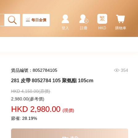
Master Ii 126710blnr-0002 精鋼
國米圈 藍針
155,000.00
繁
每日金價
登入
註冊
HKD
購物車
貨品編號：8052784105
354
281 皮帶 8052784 105 聚氨酯 105cm
HKD 4,150.00(原價)
Rolex 勞力士 潛航者型
2,980.00(參考價)
Submariner 124060-0001 精鋼
HKD 2,980.00
無日曆 黑水鬼
(現價)
102,000.00
節省: 28.19%