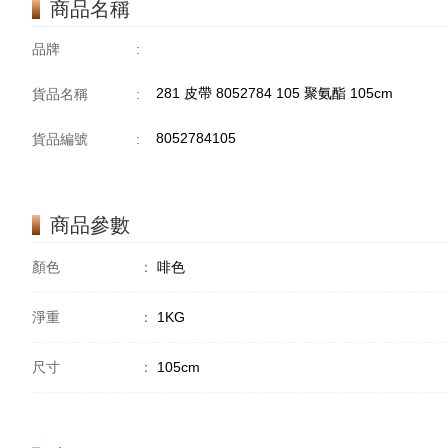
商品名稱
品牌
:
281 皮帶 8052784 105 聚氨酯 105cm
貨品名稱
:
8052784105
貨品編號
:
商品參數
顏色
：
啡色
淨重
：
1KG
尺寸
：
105cm