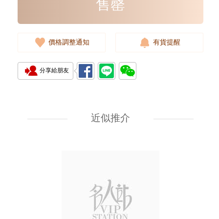
售罄
價格調整通知
有貨提醒
分享給朋友
Rolex 勞力士 遊艇名仕型 Yacht
Master 268622-0002 18kt白金/
鋼 遊艇 灰面
近似推介
107,000.00