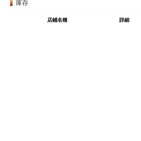
庫存
店鋪名稱
詳細