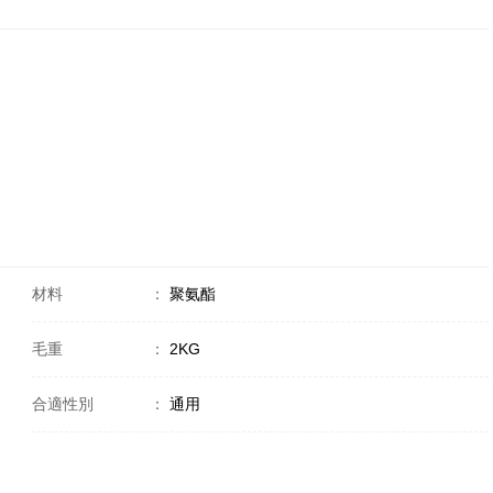
材料
：
聚氨酯
毛重
：
2KG
合適性別
：
通用