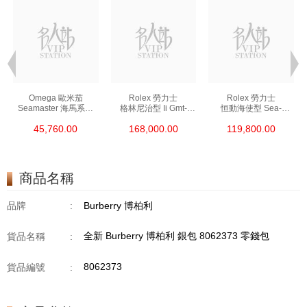
Omega 歐米茄
Rolex 勞力士
Rolex 勞力士
Seamaster 海馬系列
格林尼治型 Ii Gmt-
恒動海使型 Sea-
210.30.42.20.01.002
Master Ii 126711chnr-
Dweller 126600-0002
45,760.00
168,000.00
119,800.00
精鋼 Nekton Edition
0002 18kt玫瑰金/鋼
精鋼 單紅
沙士圈
商品名稱
品牌
:
Burberry 博柏利
全新 Burberry 博柏利 銀包 8062373 零錢包
貨品名稱
:
8062373
貨品編號
: