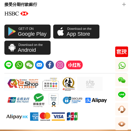
接受分期付款銀行
GET IT ON
Download on the
Google Play
App Store
Download on the
Android
whatsapp
wechat
line
客服