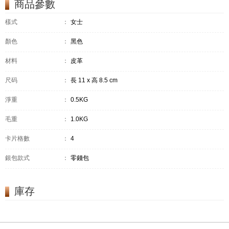
商品參數
樣式
：
女士
顏色
：
黑色
材料
：
皮革
尺码
：
長 11 x 高 8.5 cm
淨重
：
0.5KG
毛重
：
1.0KG
卡片格數
：
4
銀包款式
：
零錢包
庫存