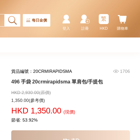
Master Ii 126710blnr-0002 精鋼
國米圈 藍針
155,000.00
繁
每日金價
登入
註冊
HKD
購物車
貨品編號：20CRMIRAPIDSMA
1706
496 手袋 20crmirapidsma 單肩包/手提包
HKD 2,930.00(原價)
Rolex 勞力士 潛航者型
1,350.00(參考價)
Submariner 124060-0001 精鋼
HKD 1,350.00
無日曆 黑水鬼
(現價)
102,000.00
節省: 53.92%