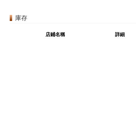
庫存
店鋪名稱
詳細