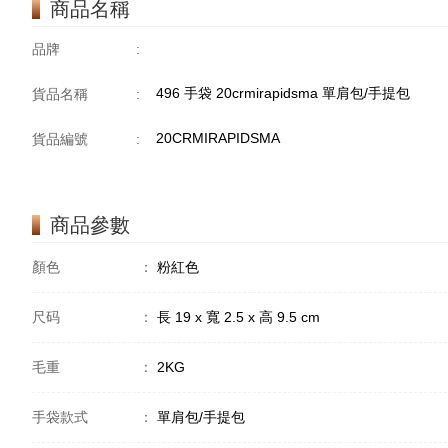
商品名稱
品牌
:
496 手袋 20crmirapidsma 單肩包/手提包
貨品名稱
:
20CRMIRAPIDSMA
貨品編號
:
商品參數
顏色
：
粉紅色
尺码
：
長 19 x 寬 2.5 x 高 9.5 cm
毛重
：
2KG
手袋款式
：
單肩包/手提包