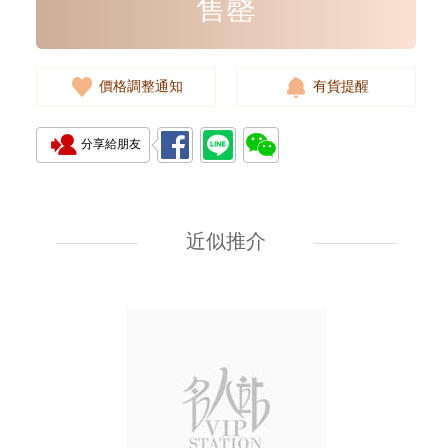
售罄
價格調整通知
有貨提醒
分享給朋友
Rolex 勞力士 遊艇名仕型 Yacht
Master 268622-0002 18kt白金/
鋼 遊艇 灰面
近似推介
107,000.00