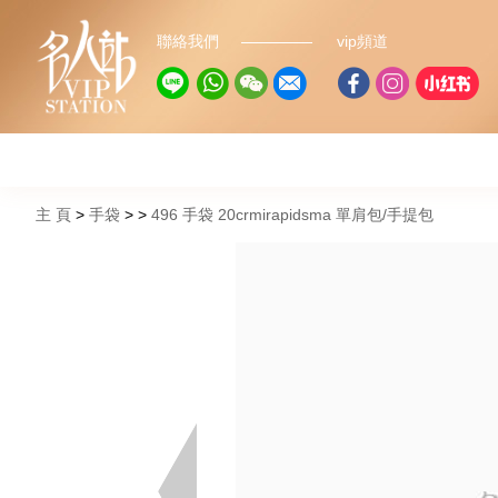
聯絡我們
vip頻道
主 頁
手袋
496 手袋 20crmirapidsma 單肩包/手提包