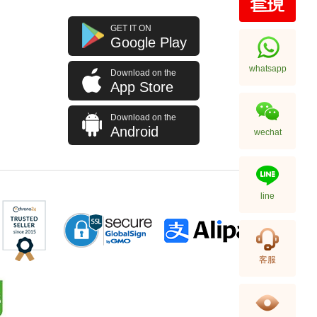
GET IT ON
Google Play
whatsapp
Download on the
App Store
Download on the
Android
wechat
line
客服