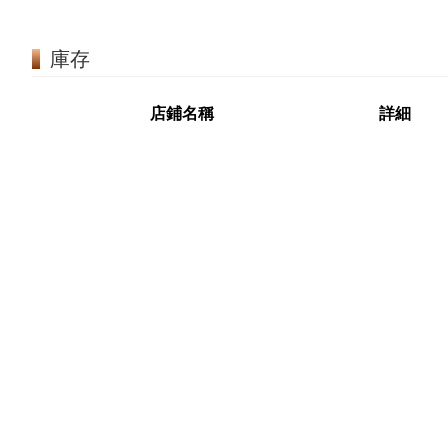
庫存
店鋪名稱
詳細