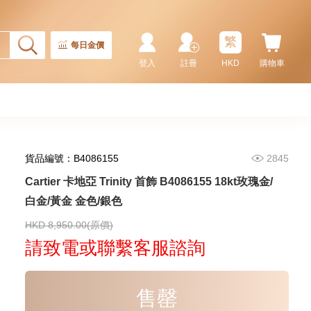
繁
每日金價
登入
註冊
HKD
購物車
貨品編號：B4086155
2845
Cartier 卡地亞 Trinity 首飾 B4086155 18kt玫瑰金/
白金/黃金 金色/銀色
HKD 8,950.00(原價)
請致電或聯繫客服諮詢
售罄