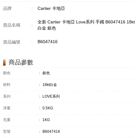
品牌
:
Cartier 卡地亞
全新 Cartier 卡地亞 Love系列 手鐲 B6047416 18kt
貨品名稱
:
白金 銀色
B6047416
貨品編號
:
商品參數
顏色
：
銀色
材料
：
18kt白金
系列
：
LOVE系列
淨重
：
0.5KG
毛重
：
1KG
型號
：
B6047416