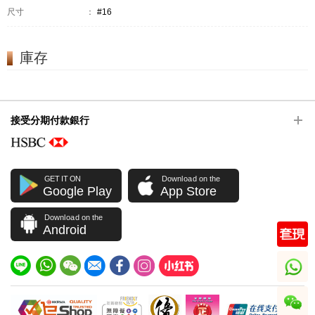
尺寸
：
#16
庫存
接受分期付款銀行
GET IT ON
Download on the
Google Play
App Store
Download on the
Android
whatsapp