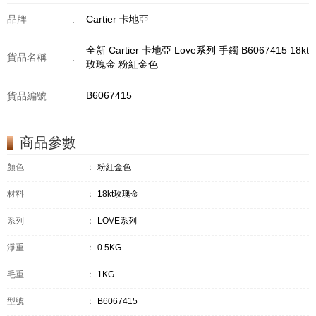
品牌
:
Cartier 卡地亞
全新 Cartier 卡地亞 Love系列 手鐲 B6067415 18kt
貨品名稱
:
玫瑰金 粉紅金色
B6067415
貨品編號
:
商品參數
顏色
：
粉紅金色
材料
：
18kt玫瑰金
系列
：
LOVE系列
淨重
：
0.5KG
毛重
：
1KG
型號
：
B6067415