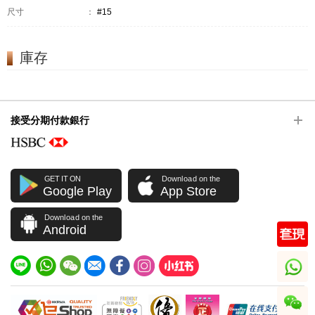
尺寸
：
#15
庫存
接受分期付款銀行
GET IT ON
Download on the
Google Play
App Store
Download on the
Android
whatsapp