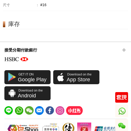
尺寸
：
#16
庫存
接受分期付款銀行
GET IT ON
Download on the
Google Play
App Store
Download on the
Android
whatsapp