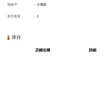
關鍵字
：
小號款
配件數量
：
1
庫存
店鋪名稱
詳細