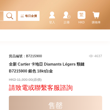
繁
每日金價
登入
註冊
HKD
購物車
貨品編號：B7215900
4637
全新 Cartier 卡地亞 Diamants Légers 頸鏈
B7215900 銀色 18kt白金
HKD 11,300.00(原價)
請致電或聯繫客服諮詢
售罄