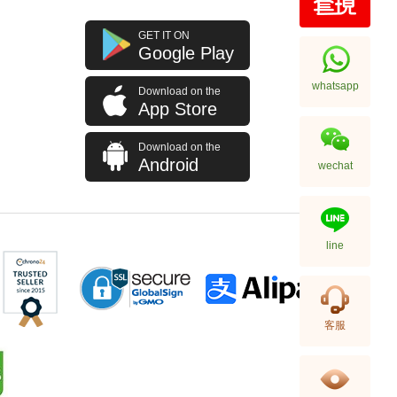
GET IT ON
Google Play
whatsapp
Download on the
App Store
Download on the
Android
wechat
line
客服