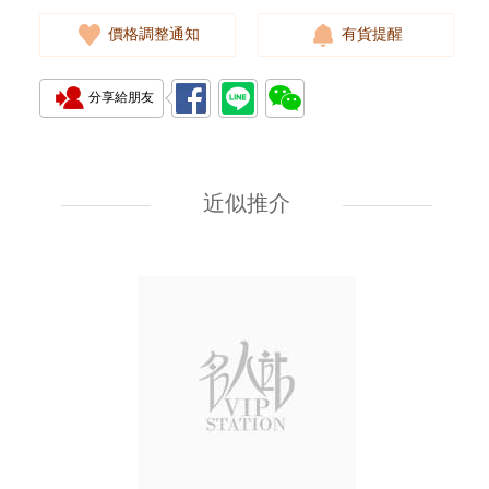
價格調整通知
有貨提醒
分享給朋友
Cartier 卡地亞 Ballon Bleu
藍氣球系列 Wsbb0028 精鋼
近似推介
38,000.00