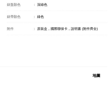
錶盤顏色
：
深綠色
錶帶顏色
：
綠色
附件
：
原裝盒，國際聯保卡，說明書 (附件齊全)
地圖