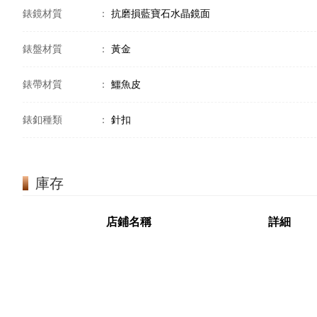
錶鏡材質
：
抗磨損藍寶石水晶鏡面
錶盤材質
：
黃金
錶帶材質
：
鱷魚皮
錶釦種類
：
針扣
庫存
店鋪名稱
詳細