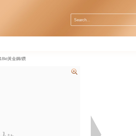
14 18kt黃金鋼/鑽