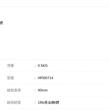
/鑽
淨重
：
0.5KG
型號
：
HPI00714
錶殼直徑
：
40mm
錶殼材質
：
18kt黃金鋼/鑽