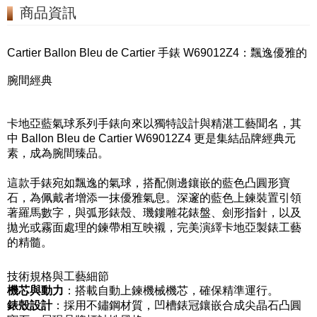
商品資訊
Cartier Ballon Bleu de Cartier 手錶 W69012Z4：飄逸優雅的
腕間經典
卡地亞藍氣球系列手錶向來以獨特設計與精湛工藝聞名，其
中 Ballon Bleu de Cartier W69012Z4 更是集結品牌經典元
素，成為腕間臻品。
這款手錶宛如飄逸的氣球，搭配側邊鑲嵌的藍色凸圓形寶
石，為佩戴者增添一抹優雅氣息。深邃的藍色上鍊裝置引領
著羅馬數字，與弧形錶殼、璣鏤雕花錶盤、劍形指針，以及
拋光或霧面處理的鍊帶相互映襯，完美演繹卡地亞製錶工藝
的精髓。
技術規格與工藝細節
機芯與動力
：搭載自動上鍊機械機芯，確保精準運行。
錶殼設計
：採用不鏽鋼材質，凹槽錶冠鑲嵌合成尖晶石凸圓