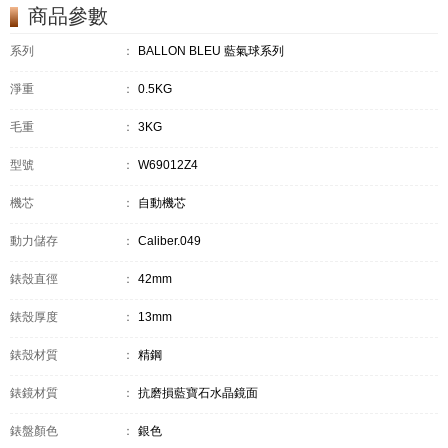
商品參數
系列
：
BALLON BLEU 藍氣球系列
淨重
：
0.5KG
毛重
：
3KG
型號
：
W69012Z4
機芯
：
自動機芯
動力儲存
：
Caliber.049
錶殼直徑
：
42mm
錶殼厚度
：
13mm
錶殼材質
：
精鋼
錶鏡材質
：
抗磨損藍寶石水晶鏡面
錶盤顏色
：
銀色