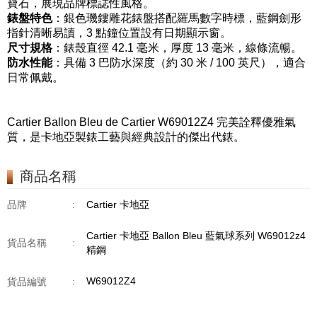
寶石，展現品牌標誌性風格。
錶盤特色
：銀色璣鏤雕花錶盤搭配羅馬數字時標，藍鋼劍形
指針清晰易讀，3 點鐘位置設有日期顯示窗。
尺寸規格
：錶殼直徑 42.1 毫米，厚度 13 毫米，線條流暢。
防水性能
：具備 3 巴防水深度（約 30 米 / 100 英尺），適合
日常佩戴。
Cartier Ballon Bleu de Cartier W69012Z4 完美詮釋優雅氣
質，是卡地亞製錶工藝與經典設計的傑出代錶。
商品名稱
品牌
:
Cartier 卡地亞
Cartier 卡地亞 Ballon Bleu 藍氣球系列 W69012z4
貨品名稱
:
精鋼
W69012Z4
貨品編號
: