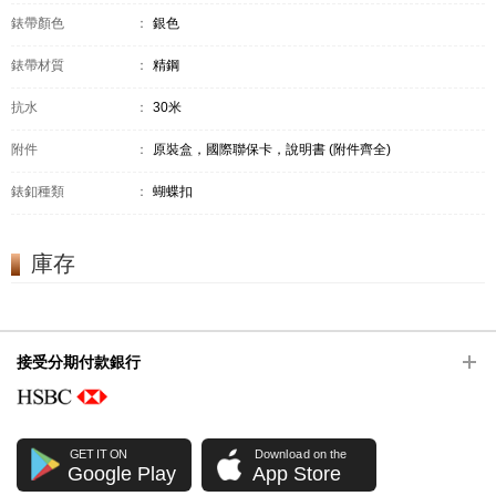
錶帶顏色
：
銀色
錶帶材質
：
精鋼
抗水
：
30米
附件
：
原裝盒，國際聯保卡，說明書 (附件齊全)
錶釦種類
：
蝴蝶扣
庫存
接受分期付款銀行
GET IT ON
Download on the
Google Play
App Store