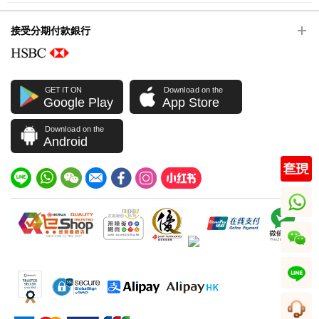
接受分期付款銀行
GET IT ON
Download on the
Google Play
App Store
Download on the
Android
whatsapp
wechat
line