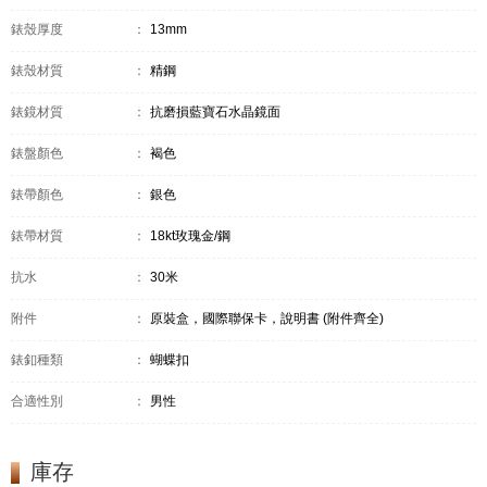
錶殼厚度
：
13mm
錶殼材質
：
精鋼
錶鏡材質
：
抗磨損藍寶石水晶鏡面
錶盤顏色
：
褐色
錶帶顏色
：
銀色
錶帶材質
：
18kt玫瑰金/鋼
抗水
：
30米
附件
：
原裝盒，國際聯保卡，說明書 (附件齊全)
錶釦種類
：
蝴蝶扣
合適性別
：
男性
庫存