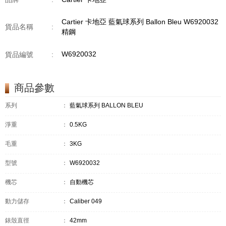
Cartier 卡地亞 藍氣球系列 Ballon Bleu W6920032
貨品名稱
:
精鋼
W6920032
貨品編號
:
商品參數
系列
：
藍氣球系列 BALLON BLEU
淨重
：
0.5KG
毛重
：
3KG
型號
：
W6920032
機芯
：
自動機芯
動力儲存
：
Caliber 049
錶殼直徑
：
42mm