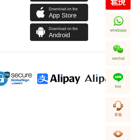
Download on the
Cartier 卡地亞 Tank 坦克系列
App Store
W5310025 18kt白金
195,000.00
Download on the
whatsapp
Android
wechat
line
Cartier 卡地亞 Clé De Cartier
客服
Wjcl0032 18kt玫瑰金
87,000.00