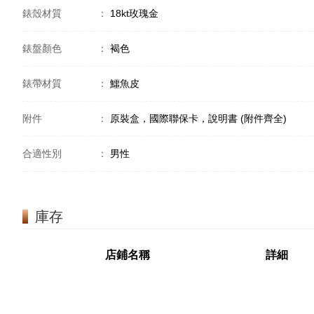
錶殼材質
：
18kt玫瑰金
錶盤顏色
：
褐色
錶帶材質
：
鱷魚皮
附件
：
原裝盒，國際聯保卡，說明書 (附件齊全)
合適性別
：
男性
庫存
店鋪名稱
詳細