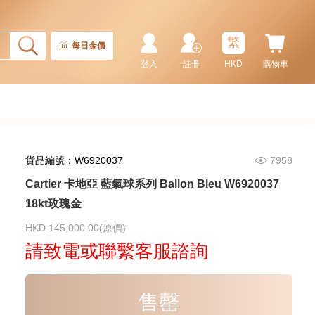
87,000.00
繁
每日金價
登入
註冊
HKD
購物車
貨品編號：W6920037
7958
Cartier 卡地亞 藍氣球系列 Ballon Bleu W6920037
18kt玫瑰金
Cartier 卡地亞 Ronde Louis
Cartier Wr000451 18kt黃金/鑽
HKD 145,000.00(原價)
113,400.00
請致電或聯繫客服諮詢
售罄