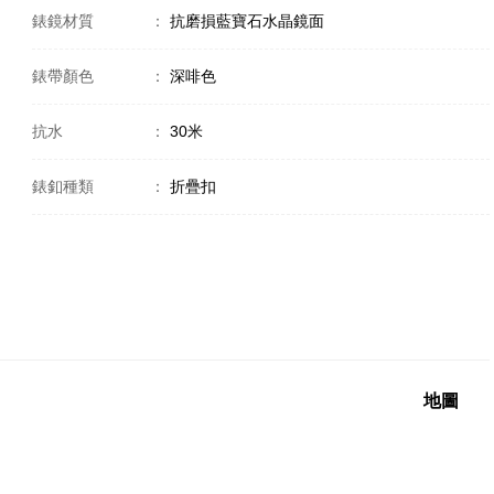
錶鏡材質
：
抗磨損藍寶石水晶鏡面
錶帶顏色
：
深啡色
抗水
：
30米
錶釦種類
：
折疊扣
地圖