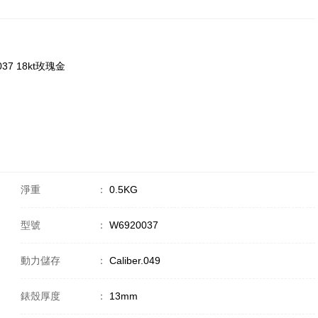
0037 18kt玫瑰金
淨重
：
0.5KG
型號
：
W6920037
動力儲存
：
Caliber.049
錶殼厚度
：
13mm