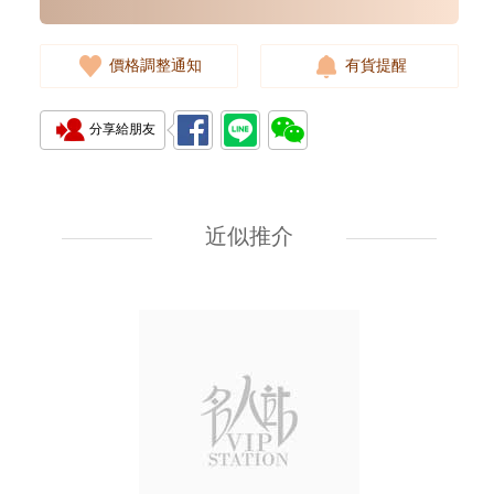
價格調整通知
有貨提醒
分享給朋友
Cartier 卡地亞 Ballon Bleu
藍氣球系列 Wsbb0028 精鋼
近似推介
38,000.00