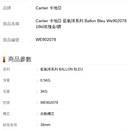
品牌
:
Cartier 卡地亞
Cartier 卡地亞 藍氣球系列 Ballon Bleu We902078
貨品名稱
:
18kt玫瑰金/鑽
WE902078
貨品編號
:
商品參數
系列
：
藍氣球系列 BALLON BLEU
淨重
：
0.5KG
毛重
：
3KG
型號
：
WE902078
機芯
：
自動機芯
錶殼直徑
：
36mm