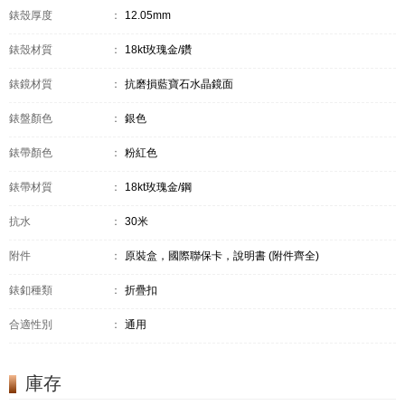
錶殼厚度
：
12.05mm
錶殼材質
：
18kt玫瑰金/鑽
錶鏡材質
：
抗磨損藍寶石水晶鏡面
錶盤顏色
：
銀色
錶帶顏色
：
粉紅色
錶帶材質
：
18kt玫瑰金/鋼
抗水
：
30米
附件
：
原裝盒，國際聯保卡，說明書 (附件齊全)
錶釦種類
：
折疊扣
合適性別
：
通用
庫存