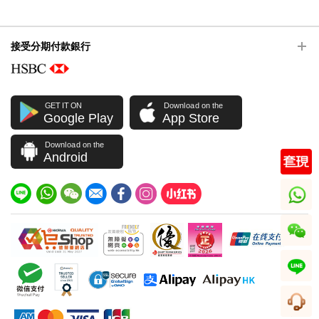
接受分期付款銀行
GET IT ON
Download on the
Google Play
App Store
Download on the
Android
whatsapp
wechat
line