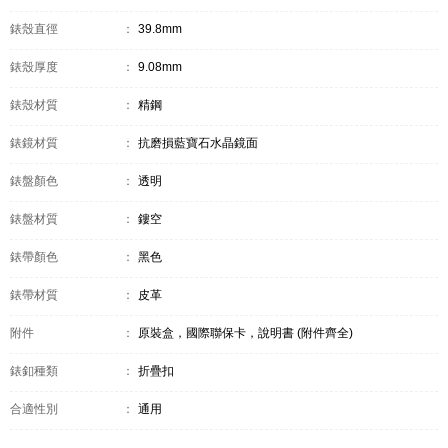
錶殼直徑
：
39.8mm
錶殼厚度
：
9.08mm
錶殼材質
：
精鋼
錶鏡材質
：
抗磨損藍寶石水晶鏡面
錶盤顏色
：
透明
錶盤材質
：
鏤空
錶帶顏色
：
黑色
錶帶材質
：
皮革
附件
：
原裝盒，國際聯保卡，說明書 (附件齊全)
錶釦種類
：
折疊扣
合適性別
：
通用