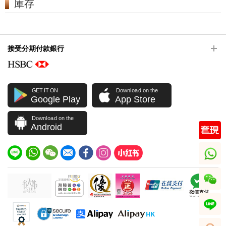
庫存
接受分期付款銀行
GET IT ON
Download on the
Google Play
App Store
Download on the
Android
whatsapp
wechat
line