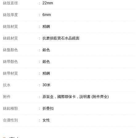
錶殼直徑
：
22mm
錶殼厚度
：
6mm
錶殼材質
：
精鋼
錶鏡材質
：
抗磨損藍寶石水晶鏡面
錶盤顏色
：
銀色
錶帶顏色
：
銀色
錶帶材質
：
精鋼
抗水
：
30米
附件
：
原裝盒，國際聯保卡，說明書 (附件齊全)
錶釦種類
：
折疊扣
合適性別
：
女性