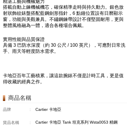
精湛工藝與機械魅力
搭載自動上鍊機械機芯，確保精準走時與持久動力。銀色放
射狀飾紋錶盤搭配藍鋼劍形指針，6 點鐘位置設有日曆顯示
窗，功能與美觀兼具。不鏽鋼鍊帶設計不僅堅固耐用，更與
整體風格融為一體，適合各種場合佩戴。
實用性能與品質保證
具備 3 巴防水深度（約 30 公尺 / 100 英尺），可應對日常洗
手、雨天等輕度防水需求。
卡地亞百年工藝積累，讓這款腕錶不僅是計時工具，更是值
得收藏的經典之作。
商品名稱
品牌
:
Cartier 卡地亞
Cartier 卡地亞 Tank 坦克系列 Wsta0053 精鋼
貨品名稱
: