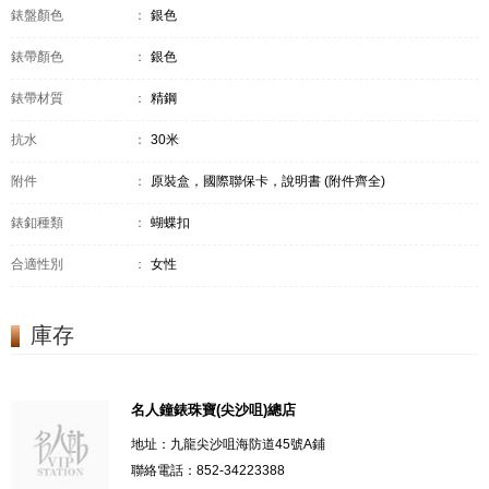
錶盤顏色
：
銀色
錶帶顏色
：
銀色
錶帶材質
：
精鋼
抗水
：
30米
附件
：
原裝盒，國際聯保卡，說明書 (附件齊全)
錶釦種類
：
蝴蝶扣
合適性別
：
女性
庫存
名人鐘錶珠寶(尖沙咀)總店
地址：九龍尖沙咀海防道45號A鋪
聯絡電話：852-34223388