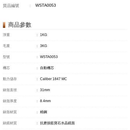
WSTA0053
貨品編號
:
商品參數
淨重
：
1KG
毛重
：
3KG
型號
：
WSTA0053
機芯
：
自動機芯
動力儲存
：
Caliber 1847 MC
錶殼直徑
：
31mm
錶殼厚度
：
8.4mm
錶殼材質
：
精鋼
錶鏡材質
：
抗磨損藍寶石水晶鏡面