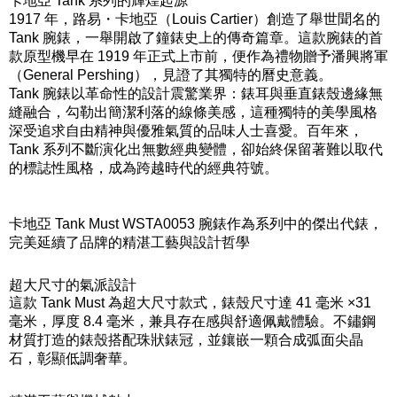
卡地亞 Tank 系列的輝煌起源
1917 年，路易・卡地亞（Louis Cartier）創造了舉世聞名的
Tank 腕錶，一舉開啟了鐘錶史上的傳奇篇章。這款腕錶的首
款原型機早在 1919 年正式上市前，便作為禮物贈予潘興將軍
（General Pershing），見證了其獨特的曆史意義。
Tank 腕錶以革命性的設計震驚業界：錶耳與垂直錶殼邊緣無
縫融合，勾勒出簡潔利落的線條美感，這種獨特的美學風格
深受追求自由精神與優雅氣質的品味人士喜愛。百年來，
Tank 系列不斷演化出無數經典變體，卻始終保留著難以取代
的標誌性風格，成為跨越時代的經典符號。
卡地亞 Tank Must WSTA0053 腕錶作為系列中的傑出代錶，
完美延續了品牌的精湛工藝與設計哲學
超大尺寸的氣派設計
這款 Tank Must 為超大尺寸款式，錶殼尺寸達 41 毫米 ×31
毫米，厚度 8.4 毫米，兼具存在感與舒適佩戴體驗。不鏽鋼
材質打造的錶殼搭配珠狀錶冠，並鑲嵌一顆合成弧面尖晶
石，彰顯低調奢華。